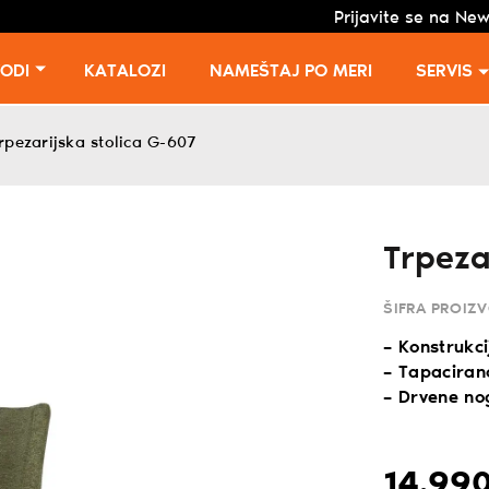
Prijavite se na New
VODI
KATALOZI
NAMEŠTAJ PO MERI
SERVIS
rpezarijska stolica G-607
Trpeza
ŠIFRA PROIZ
– Konstrukc
– Tapacirano
– Drvene no
14.990