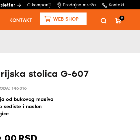
sletter
O kompaniji
Prodajna mreža
Kontakt
0
WEB SHOP
KONTAKT
rijska stolica G-607
VODA:
146816
ija od bukovog masiva
 sedište i naslon
gice
,
00
RSD