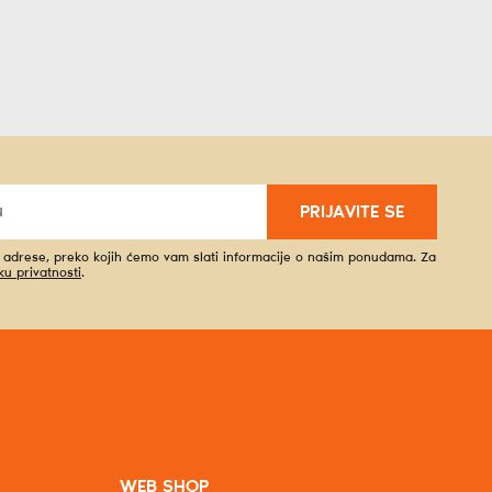
PRIJAVITE SE
l adrese, preko kojih ćemo vam slati informacije o našim ponudama. Za
iku privatnosti
.
WEB SHOP