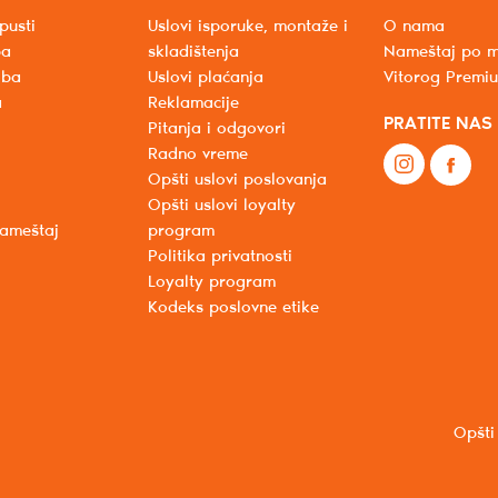
pusti
Uslovi isporuke, montaže i
O nama
ba
skladištenja
Nameštaj po m
oba
Uslovi plaćanja
Vitorog Premi
a
Reklamacije
PRATITE NAS
Pitanja i odgovori
Radno vreme
Opšti uslovi poslovanja
Opšti uslovi loyalty
nameštaj
program
Politika privatnosti
Loyalty program
Kodeks poslovne etike
Opšti