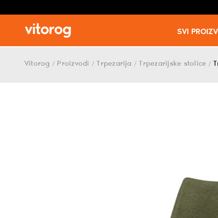
SVI PROIZ
Skip
to
Vitorog
Proizvodi
Trpezarija
Trpezarijske stolice
T
/
/
/
/
content