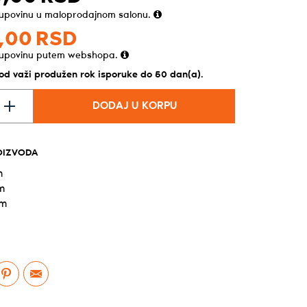
kupovinu u maloprodajnom salonu.
,
00
RSD
kupovinu putem webshopa.
vod važi produžen rok isporuke do 50 dan(a).
DODAJ U KORPU
OIZVODA
m
m
cm