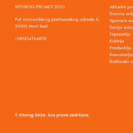
VITOROG-PROMET DOO
Aktuelni po
Dnevna so
Put novosadskog partizanskog odreda 6,
Spavaća s
21000 Novi Sad
Dečija sob
Trpezarija
+381214724872
Kuhinje
Predsoblje
Kancelarija
Baštenski 
© Vitorog 2026. Sva prava zadržana.