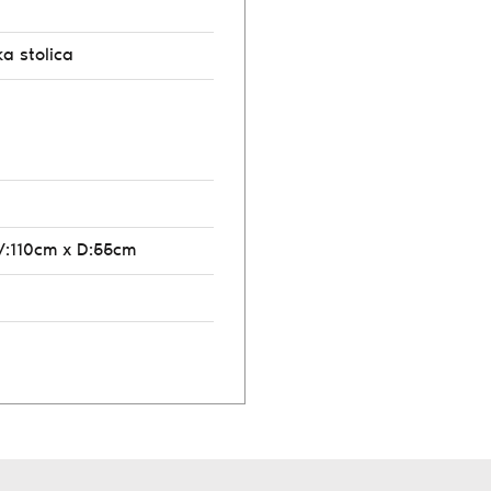
ka stolica
V:110cm x D:55cm