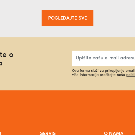
POGLEDAJTE SVE
te o
a
Ova forma služi za prikupljanje emai
više informacija pročitajte našu
polit
I
SERVIS
O NAMA