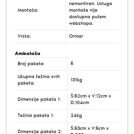
nemontiran. Usluga
Montaža:
montaže nije
dostupna putem
webshopa.
Vrsta:
Ormar
Ambalaža
5
Broj paketa:
Ukupna težina svih
131kg
paketa:
Š:52cm x V:12cm x
Dimenzije paketa 1:
D:104cm
Težina paketa 1:
24kg
Š:53cm x V:5cm x
Dimenzije paketa 2: