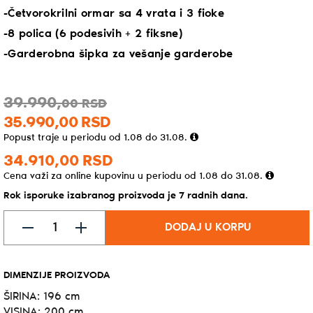
-Četvorokrilni ormar sa 4 vrata i 3 fioke
-8 polica (6 podesivih + 2 fiksne)
-Garderobna šipka za vešanje garderobe
39.990,
00
RSD
35.990,
00
RSD
Popust traje u periodu od 1.08 do 31.08.
34.910,
00
RSD
Cena važi za online kupovinu u periodu od 1.08 do 31.08.
Rok isporuke izabranog proizvoda je 7 radnih dana.
DODAJ U KORPU
DIMENZIJE PROIZVODA
ŠIRINA: 196 cm
VISINA: 200 cm