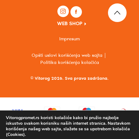
WEB SHOP
Impresum
Opšti uslovi korišćenja web sajta
Politika korišćenja kolačića
© Vitorog 2026. Sva prava zadržana.
Vitorogpromet.rs koristi kolačiće kako bi pružio najbolje
iskustvo svakom korisniku naših internet stranica. Nastavkom
korišćenja našeg web sajta, slažete se sa upotrebom kolačića
(Cookies).