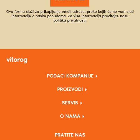
Ova forma služi za prikupljanje email adrese, preko kojih ćemo vam slati
informacije o našim ponudama. Za više informacija pročitajte našu
politiku privatnosti
.
PODACI KOMPANIJE
PROIZVODI
SERVIS
O NAMA
PRATITE NAS