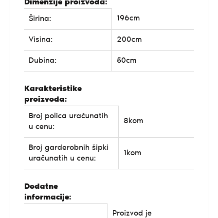
Dimenzije proizvoda:
196cm
Širina:
Visina:
200cm
Dubina:
50cm
Karakteristike
proizvoda:
Broj polica uračunatih
8kom
u cenu:
Broj garderobnih šipki
1kom
uračunatih u cenu:
Dodatne
informacije:
Proizvod je