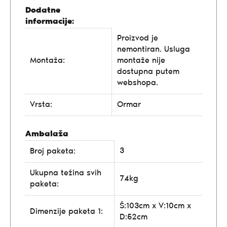
Dodatne
informacije:
Proizvod je
nemontiran. Usluga
Montaža:
montaže nije
dostupna putem
webshopa.
Vrsta:
Ormar
Ambalaža
3
Broj paketa:
Ukupna težina svih
74kg
paketa:
Š:103cm x V:10cm x
Dimenzije paketa 1:
D:52cm