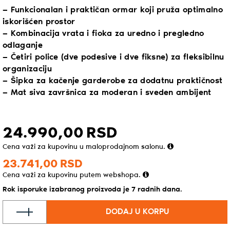
— Funkcionalan i praktičan ormar koji pruža optimalno
iskorišćen prostor
— Kombinacija vrata i fioka za uredno i pregledno
odlaganje
— Četiri police (dve podesive i dve fiksne) za fleksibilnu
organizaciju
— Šipka za kačenje garderobe za dodatnu praktičnost
— Mat siva završnica za moderan i sveden ambijent
24.990,
00
RSD
Cena važi za kupovinu u maloprodajnom salonu.
23.741,
00
RSD
Cena važi za kupovinu putem webshopa.
Rok isporuke izabranog proizvoda je 7 radnih dana.
DODAJ U KORPU