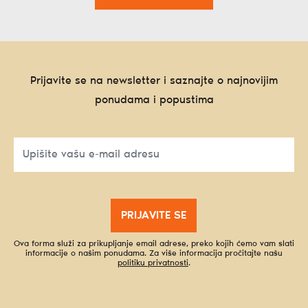
Prijavite se na newsletter i saznajte o najnovijim
ponudama i popustima
PRIJAVITE SE
Ova forma služi za prikupljanje email adrese, preko kojih ćemo vam slati
informacije o našim ponudama. Za više informacija pročitajte našu
politiku privatnosti
.