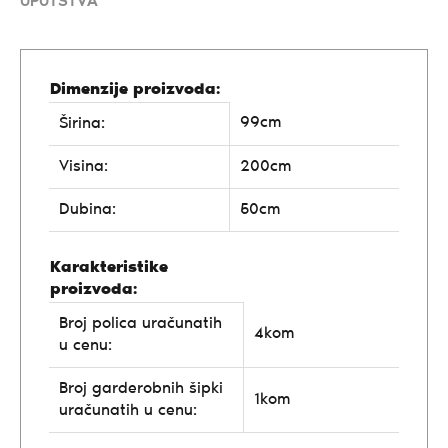
UPUTSTVA
Dimenzije proizvoda:
99cm
Širina:
Visina:
200cm
Dubina:
50cm
Karakteristike
proizvoda:
Broj polica uračunatih
4kom
u cenu:
Broj garderobnih šipki
1kom
uračunatih u cenu: