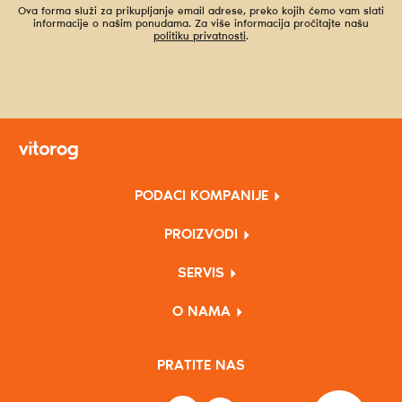
Ova forma služi za prikupljanje email adrese, preko kojih ćemo vam slati
informacije o našim ponudama. Za više informacija pročitajte našu
politiku privatnosti
.
PODACI KOMPANIJE
PROIZVODI
SERVIS
O NAMA
PRATITE NAS