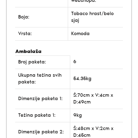
webshopa.
Tobaco hrast/belo
Boja:
sjaj
Vrsta:
Komoda
Ambalaža
6
Broj paketa:
Ukupna težina svih
54.35kg
paketa:
Š:70cm x V:4cm x
Dimenzije paketa 1:
D:49cm
Težina paketa 1:
9kg
Š:48cm x V:2cm x
Dimenzije paketa 2:
D:45cm