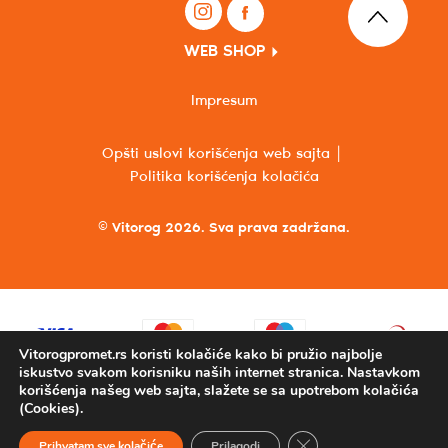
WEB SHOP
Impresum
Opšti uslovi korišćenja web sajta
Politika korišćenja kolačića
© Vitorog 2026. Sva prava zadržana.
Vitorogpromet.rs koristi kolačiće kako bi pružio najbolje
iskustvo svakom korisniku naših internet stranica. Nastavkom
korišćenja našeg web sajta, slažete se sa upotrebom kolačića
(Cookies).
Close GDPR Cookie Ba
Prihvatam sve kolačiće
Prilagodi