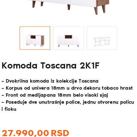
Komoda Toscana 2K1F
– Dvokrilna komoda iz kolekcije Toscana
– Korpus od univera 18mm u drvo dekoru tobaco hrast
– Front od medijapana 18mm belo visoki sjaj
– Poseduje dve unutrašnje police, jednu otvorenu policu
i fioku
27.990,
00
RSD