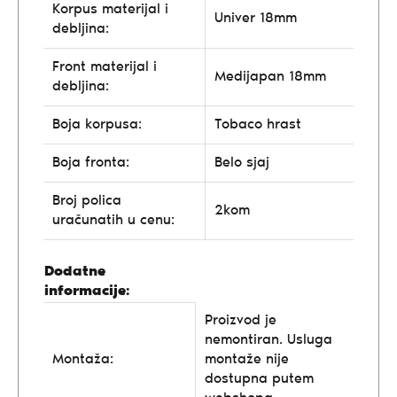
Korpus materijal i
Univer 18mm
debljina:
Front materijal i
Medijapan 18mm
debljina:
Boja korpusa:
Tobaco hrast
Boja fronta:
Belo sjaj
Broj polica
2kom
uračunatih u cenu:
Dodatne
informacije:
Proizvod je
nemontiran. Usluga
Montaža:
montaže nije
dostupna putem