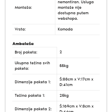
nemontiran. Usluga
Montaža:
montaže nije
dostupna putem
webshopa.
Vrsta:
Komoda
Ambalaža
2
Broj paketa:
Ukupna težina svih
55kg
paketa:
Š:88cm x V:17cm x
Dimenzije paketa 1:
D:41cm
Težina paketa 1:
25kg
Š:169cm x V:8cm x
Dimenzije paketa 2:
D:44cm