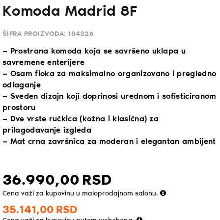
Komoda Madrid 8F
ŠIFRA PROIZVODA:
184326
— Prostrana komoda koja se savršeno uklapa u
savremene enterijere
— Osam fioka za maksimalno organizovano i pregledno
odlaganje
— Sveden dizajn koji doprinosi urednom i sofisticiranom
prostoru
— Dve vrste ručkica (kožna i klasična) za
prilagođavanje izgleda
— Mat crna završnica za moderan i elegantan ambijent
36.990,
00
RSD
Cena važi za kupovinu u maloprodajnom salonu.
35.141,
00
RSD