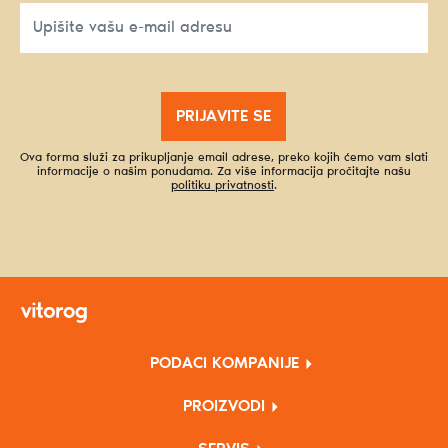
PRIJAVITE SE
Ova forma služi za prikupljanje email adrese, preko kojih ćemo vam slati
informacije o našim ponudama. Za više informacija pročitajte našu
politiku privatnosti
.
PODACI KOMPANIJE
PROIZVODI