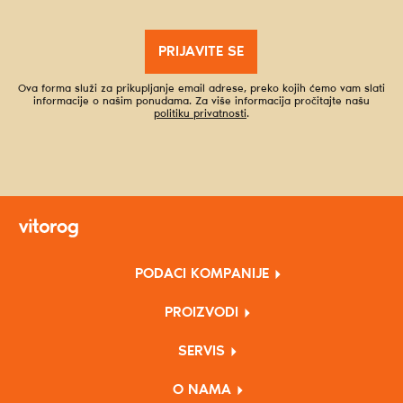
PRIJAVITE SE
Ova forma služi za prikupljanje email adrese, preko kojih ćemo vam slati
informacije o našim ponudama. Za više informacija pročitajte našu
politiku privatnosti
.
PODACI KOMPANIJE
PROIZVODI
SERVIS
O NAMA