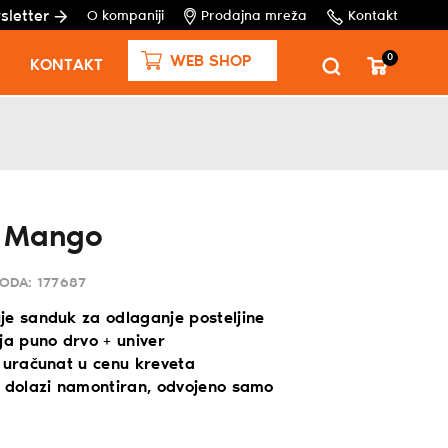
sletter
O kompaniji
Prodajna mreža
Kontakt
0
WEB SHOP
KONTAKT
t Mango
VODA:
177687
je sanduk za odlaganje posteljine
ja puno drvo + univer
e uračunat u cenu kreveta
o dolazi namontiran, odvojeno samo