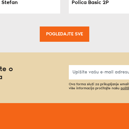
 Stefan
Polica Basic 2P
POGLEDAJTE SVE
te o
a
Ova forma služi za prikupljanje emai
više informacija pročitajte našu
polit