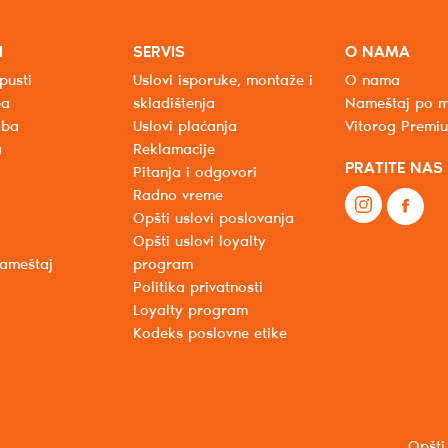
I
SERVIS
O NAMA
pusti
Uslovi isporuke, montaže i
O nama
ba
skladištenja
Nameštaj po m
oba
Uslovi plaćanja
Vitorog Premi
a
Reklamacije
PRATITE NAS
Pitanja i odgovori
Radno vreme
Opšti uslovi poslovanja
Opšti uslovi loyalty
nameštaj
program
Politika privatnosti
Loyalty program
Kodeks poslovne etike
Opšti