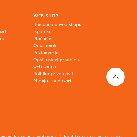
WEB SHOP
Dostupno u web shopu
eri
Isporuka
um
Plaćanje
Odustanak
Reklamacija
Opšti uslovi prodaje u
web shopu
Politika privatnosti
Pitanja i odgovori
 uslovi korišćenja web sajta
Politika korišćenja kolačića