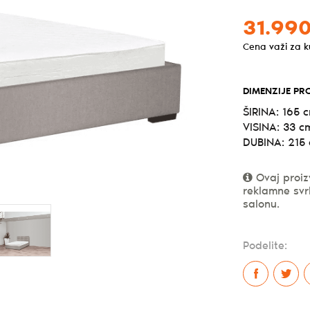
31.990
Cena važi za 
DIMENZIJE PR
ŠIRINA: 165 
VISINA: 33 c
DUBINA: 215
Ovaj proiz
reklamne svr
salonu.
Podelite: