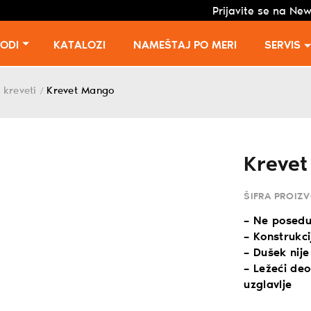
Prijavite se na New
VODI
KATALOZI
NAMEŠTAJ PO MERI
SERVIS
 kreveti
Krevet Mango
/
Kreve
ŠIFRA PROIZ
– Ne posedu
– Konstrukci
– Dušek nij
– Ležeći de
uzglavlje