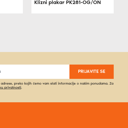
Klizni plakar PK281-OG/ON
PRIJAVITE SE
l adrese, preko kojih ćemo vam slati informacije o našim ponudama. Za
iku privatnosti
.