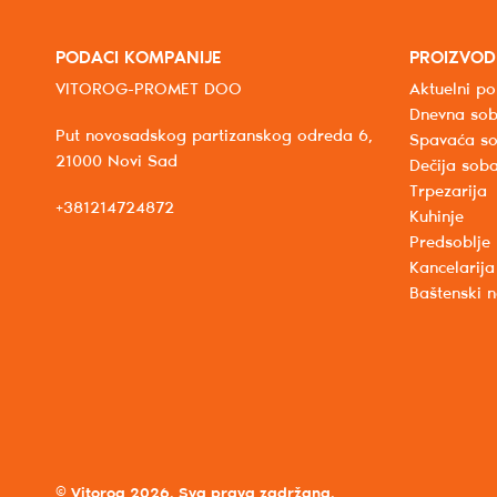
PODACI KOMPANIJE
PROIZVOD
VITOROG-PROMET DOO
Aktuelni po
Dnevna so
Put novosadskog partizanskog odreda 6,
Spavaća s
21000 Novi Sad
Dečija sob
Trpezarija
+381214724872
Kuhinje
Predsoblje
Kancelarija
Baštenski 
© Vitorog 2026. Sva prava zadržana.