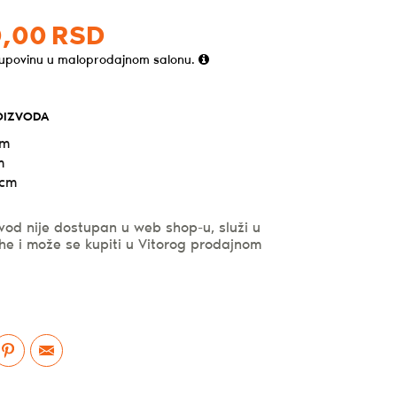
,
00
RSD
kupovinu u maloprodajnom salonu.
OIZVODA
cm
m
 cm
vod nije dostupan u web shop-u, služi u
he i može se kupiti u Vitorog prodajnom