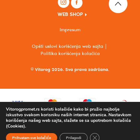
WEB SHOP
Impresum
Opšti uslovi korišćenja web sajta
Politika korišćenja kolačića
© Vitorog 2026. Sva prava zadržana.
Vitorogpromet.rs koristi kolačiće kako bi pružio najbolje
iskustvo svakom korisniku naših internet stranica. Nastavkom
korišćenja našeg web sajta, slažete se sa upotrebom kolačića
(Cookies).
Close GDPR Cookie Ba
Prihvatam sve kolačiće
Prilagodi