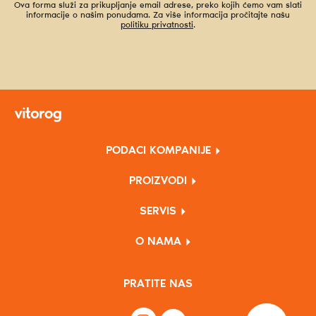
Ova forma služi za prikupljanje email adrese, preko kojih ćemo vam slati
informacije o našim ponudama. Za više informacija pročitajte našu
politiku privatnosti
.
PODACI KOMPANIJE
PROIZVODI
SERVIS
O NAMA
PRATITE NAS