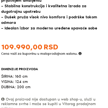
prijatnijem ambijentu
– Stabilna konstrukcija i kvalitetna izrada za
dugotrajnu upotrebu
– Dušek pruža visok nivo komfora i podrške tokom
odmora
– Idealan izbor za moderno uređene spavaće sobe
109.990,
00
RSD
Cena važi za kupovinu u maloprodajnom salonu.
DIMENZIJE PROIZVODA
ŠIRINA: 160 cm
VISINA: 124 cm
DUBINA: 200 cm
Ovaj proizvod nije dostupan u web shop-u, služi u
reklamne svrhe i može se kupiti u Vitorog prodajnom