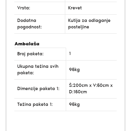
Vrsta:
Krevet
Dodatna
Kutija za odlaganje
pogodnost:
posteljine
Ambalaža
1
Broj paketa:
Ukupna težina svih
95kg
paketa:
Š:200cm x V:50cm x
Dimenzije paketa 1:
D:150cm
Težina paketa 1:
95kg