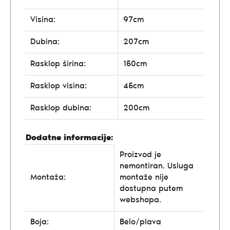
Visina:
97cm
Dubina:
207cm
Rasklop širina:
150cm
Rasklop visina:
45cm
Rasklop dubina:
200cm
Dodatne informacije:
Proizvod je
nemontiran. Usluga
Montaža:
montaže nije
dostupna putem
webshopa.
Boja:
Belo/plava