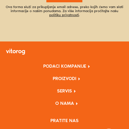
Ova forma služi za prikupljanje email adrese, preko kojih ćemo vam slati
informacije o našim ponudama. Za više informacija pročitajte našu
politiku privatnosti
.
PODACI KOMPANIJE
PROIZVODI
SERVIS
O NAMA
PRATITE NAS