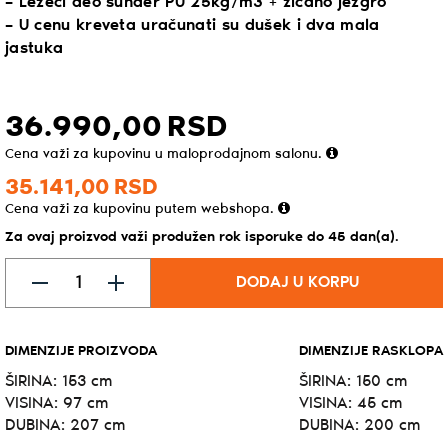
– Ležeći deo sunđer PU 25kg/m3 + žičano jezgro
– U cenu kreveta uračunati su dušek i dva mala
jastuka
36.990,
00
RSD
Cena važi za kupovinu u maloprodajnom salonu.
35.141,
00
RSD
Cena važi za kupovinu putem webshopa.
Za ovaj proizvod važi produžen rok isporuke do 45 dan(a).
DODAJ U KORPU
DIMENZIJE PROIZVODA
DIMENZIJE RASKLOPA
ŠIRINA: 153 cm
ŠIRINA: 150 cm
VISINA: 97 cm
VISINA: 45 cm
DUBINA: 207 cm
DUBINA: 200 cm