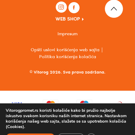
WEB SHOP
Impresum
Opšti uslovi korišćenja web sajta
Politika korišćenja kolačića
© Vitorog 2026. Sva prava zadržana.
Vitorogpromet.rs koristi kolačiće kako bi pružio najbolje
iskustvo svakom korisniku naših internet stranica. Nastavkom
korišćenja našeg web sajta, slažete se sa upotrebom kolačića
(Cookies).