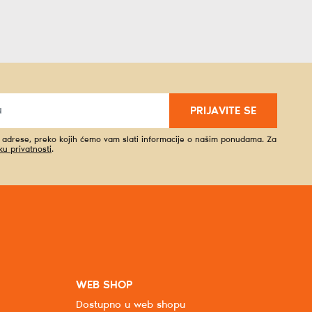
PRIJAVITE SE
l adrese, preko kojih ćemo vam slati informacije o našim ponudama. Za
iku privatnosti
.
WEB SHOP
Dostupno u web shopu