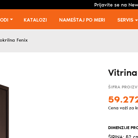
Prijavite se na New
VODI
KATALOZI
NAMEŠTAJ PO MERI
SERVIS
nokrilna Fenix
Vitrin
ŠIFRA PROIZ
59.27
Cena važi za 
DIMENZIJE PR
ŠIRINA: 52 c