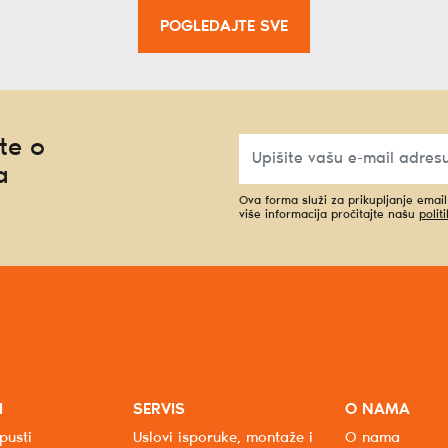
POGLEDAJTE SVE
te o
a
Ova forma služi za prikupljanje emai
više informacija pročitajte našu
polit
I
SERVIS
O NAMA
pusti
Uslovi isporuke, montaže i
O nama