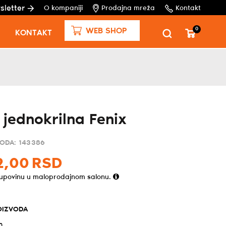
sletter
O kompaniji
Prodajna mreža
Kontakt
0
WEB SHOP
KONTAKT
a jednokrilna Fenix
VODA:
143386
2,
00
RSD
kupovinu u maloprodajnom salonu.
OIZVODA
m