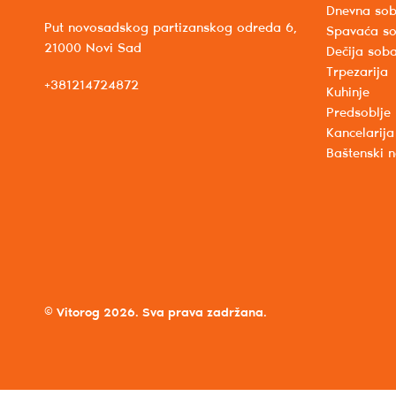
Dnevna so
Put novosadskog partizanskog odreda 6,
Spavaća s
21000 Novi Sad
Dečija sob
Trpezarija
+381214724872
Kuhinje
Predsoblje
Kancelarija
Baštenski 
© Vitorog 2026. Sva prava zadržana.