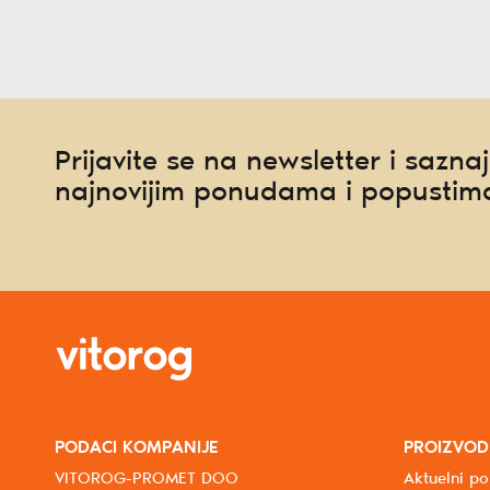
Prijavite se na newsletter i saznaj
najnovijim ponudama i popustim
PODACI KOMPANIJE
PROIZVOD
VITOROG-PROMET DOO
Aktuelni po