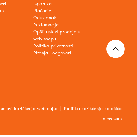
eri
Isporuka
um
Plaćanje
Odustanak
Reklamacija
Opšti uslovi prodaje u
web shopu
Politika privatnosti
Pitanja i odgovori
 uslovi korišćenja web sajta
Politika korišćenja kolačića
Impresum