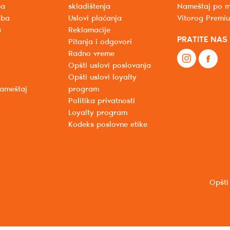
ba
skladištenja
Nameštaj po m
oba
Uslovi plaćanja
Vitorog Premi
a
Reklamacije
PRATITE NAS
Pitanja i odgovori
Radno vreme
Opšti uslovi poslovanja
Opšti uslovi loyalty
nameštaj
program
Politika privatnosti
Loyalty program
Kodeks poslovne etike
Opšti