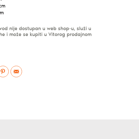
 cm
cm
vod nije dostupan u web shop-u, služi u
he i može se kupiti u Vitorog prodajnom