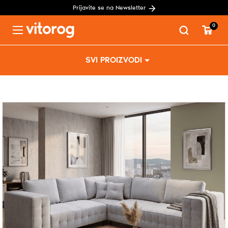
Prijavite se na Newsletter
0
Menu
Skip
SVI PROIZVODI
to
content