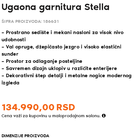
Ugaona garnitura Stella
ŠIFRA PROIZVODA:
186631
– Prostrano sedište i mekani nasloni za visok nivo
udobnosti
– Val opruge, džepičasto jezgro i visoko elastični
sunđer
– Prostor za odlaganje posteljine
– Savremen dizajn uklopiv u različite enterijere
– Dekorativni štep detalji i metalne nogice modernog
izgleda
134.990,
00
RSD
Cena važi za kupovinu u maloprodajnom salonu.
DIMENZIJE PROIZVODA