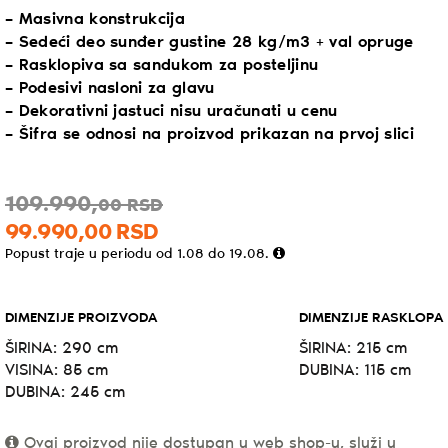
– Masivna konstrukcija
– Sedeći deo sunđer gustine 28 kg/m3 + val opruge
– Rasklopiva sa sandukom za posteljinu
– Podesivi nasloni za glavu
– Dekorativni jastuci nisu uračunati u cenu
– Šifra se odnosi na proizvod prikazan na prvoj slici
109.990,
00
RSD
99.990,
00
RSD
Popust traje u periodu od 1.08 do 19.08.
DIMENZIJE PROIZVODA
DIMENZIJE RASKLOPA
ŠIRINA: 290 cm
ŠIRINA: 215 cm
VISINA: 85 cm
DUBINA: 115 cm
DUBINA: 245 cm
Ovaj proizvod nije dostupan u web shop-u, služi u