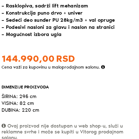
– Rasklopiva, sadrži lift mehanizam
– Konstrukcija puno drvo + univer
– Sedeći deo sunđer PU 28kg/m3 + val opruge
– Podesivi nasloni za glavu i naslon na stranici
– Mogućnost izbora ugla
144.990,
00
RSD
Cena važi za kupovinu u maloprodajnom salonu.
DIMENZIJE PROIZVODA
ŠIRINA: 295 cm
VISINA: 82 cm
DUBINA: 220 cm
Ovaj proizvod nije dostupan u web shop-u, služi u
reklamne svrhe i može se kupiti u Vitorog prodajnom
salonu.