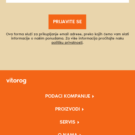
PRIJAVITE SE
Ova forma služi za prikupljanje email adrese, preko kojih ćemo vam slati
informacije o našim ponudama. Za više informacija pročitajte našu
politiku privatnosti
.
PODACI KOMPANIJE
PROIZVODI
SERVIS