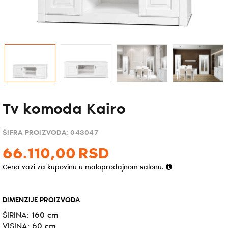
Tv komoda Kairo
ŠIFRA PROIZVODA:
043047
66.110,
00
RSD
Cena važi za kupovinu u maloprodajnom salonu.
DIMENZIJE PROIZVODA
ŠIRINA: 160 cm
VISINA: 60 cm