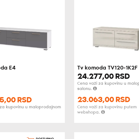
oda E4
Tv komoda TV120-1K2F
24.277,
00
RSD
Cena važi za kupovinu u mal
salonu.
23.063,
00
RSD
5,
00
RSD
 za kupovinu u maloprodajnom
Cena važi za kupovinu putem
webshopa.