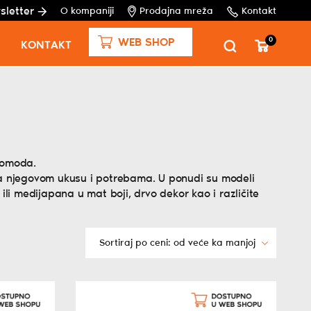
sletter
O kompaniji
Prodajna mreža
Kontakt
0
WEB SHOP
KONTAKT
komoda.
 njegovom ukusu i potrebama. U ponudi su modeli
ili medijapana u mat boji, drvo dekor kao i različite