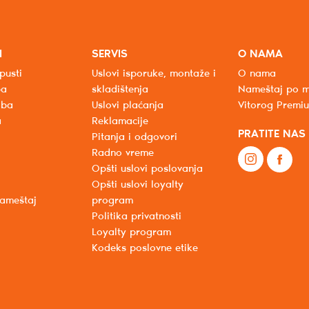
I
SERVIS
O NAMA
pusti
Uslovi isporuke, montaže i
O nama
ba
skladištenja
Nameštaj po m
oba
Uslovi plaćanja
Vitorog Premi
a
Reklamacije
PRATITE NAS
Pitanja i odgovori
Radno vreme
Opšti uslovi poslovanja
Opšti uslovi loyalty
nameštaj
program
Politika privatnosti
Loyalty program
Kodeks poslovne etike