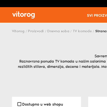
SVI PROIZ
Skip
to
Vitorog
Proizvodi
Dnevna soba
TV komode
Strana
/
/
/
/
content
Savrem
Raznovrsna ponuda TV komoda u našim salonima p
različitih stilova, dimenzija, dezena i materijala. 
Dostupno u web shopu