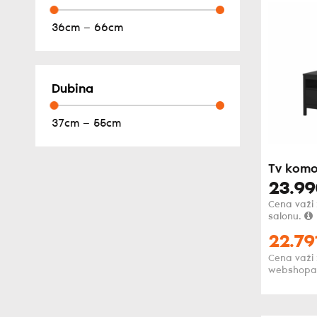
36cm — 66cm
Dubina
37cm — 55cm
Tv komo
23.99
Cena važi
salonu.
22.79
Cena važi
webshopa