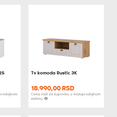
2S
Tv komoda Rustic 3K
18.990,
00
RSD
oprodajnom
Cena važi za kupovinu u maloprodajnom
salonu.