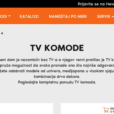
Prijavite se na New
VODI
KATALOZI
NAMEŠTAJ PO MERI
SERVIS
 4
TV KOMODE
eni dom je nezamisliv bez TV-a a njegov verni pratilac je TV 
ruža mogućnost da svako pronađe ono što najviše odgovara
Možete odabrati modele od univera, medijapana u visokom sjaju 
kombinacije drvo dekora.
Pogledajte kompletnu ponudu TV komoda.