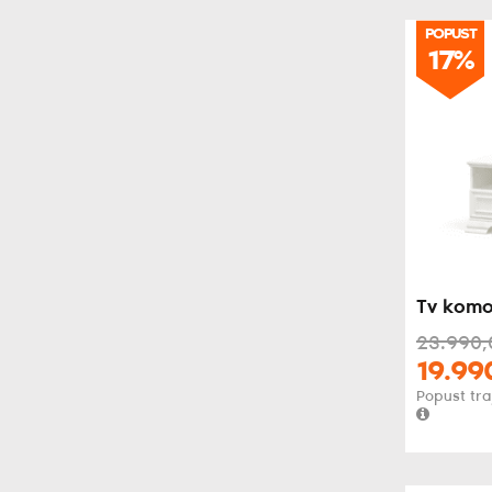
POPUST
17%
Tv komo
23.990,
19.99
Popust tra