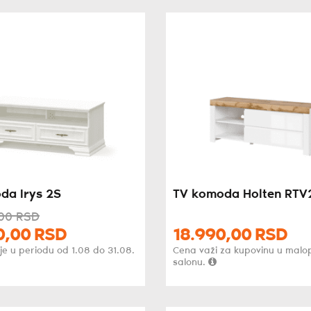
da Irys 2S
TV komoda Holten RTV
00
RSD
0,
00
RSD
18.990,
00
RSD
je u periodu od 1.08 do 31.08.
Cena važi za kupovinu u mal
salonu.