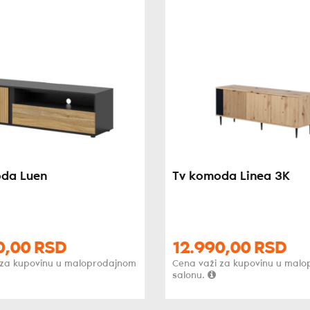
da Luen
Tv komoda Linea 3K
0,
00
RSD
12.990,
00
RSD
 za kupovinu u maloprodajnom
Cena važi za kupovinu u mal
salonu.