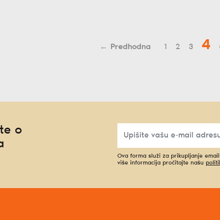
4
←
1
2
3
te o
a
Ova forma služi za prikupljanje emai
više informacija pročitajte našu
polit