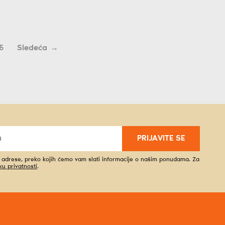
5
→
PRIJAVITE SE
l adrese, preko kojih ćemo vam slati informacije o našim ponudama. Za
iku privatnosti
.