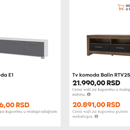
da E1
Tv komoda Balin RTV2
21.990,
00
RSD
Cena važi za kupovinu u mal
salonu.
20.891,
00
RSD
6,
00
RSD
 za kupovinu u maloprodajnom
Cena važi za kupovinu putem
webshopa.