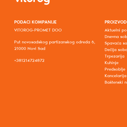
PODACI KOMPANIJE
PROIZVOD
VITOROG-PROMET DOO
Aktuelni po
Dnevna so
Put novosadskog partizanskog odreda 6,
Spavaća s
21000 Novi Sad
Dečija sob
Trpezarija
+381214724872
Kuhinje
Predsoblje
Kancelarija
Baštenski 