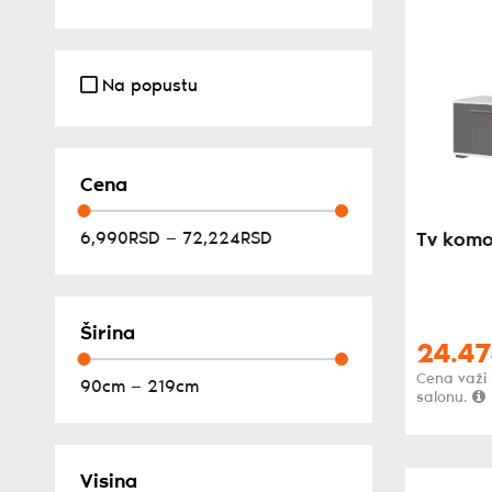
Na popustu
Cena
6,990RSD — 72,224RSD
Tv kom
Širina
24.47
Cena važi
90cm — 219cm
salonu.
Visina