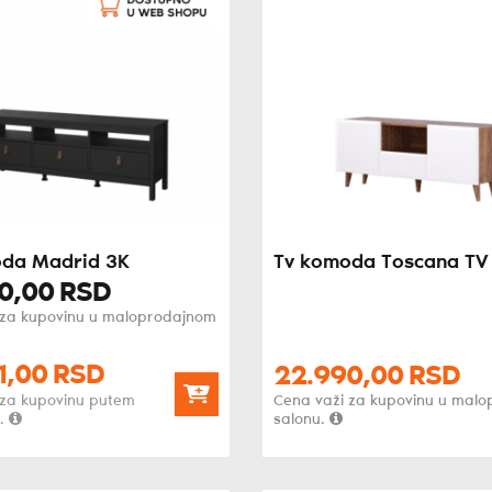
da Madrid 3K
Tv komoda Toscana TV
0,
00
RSD
 za kupovinu u maloprodajnom
1,
00
RSD
22.990,
00
RSD
 za kupovinu putem
Cena važi za kupovinu u mal
.
salonu.