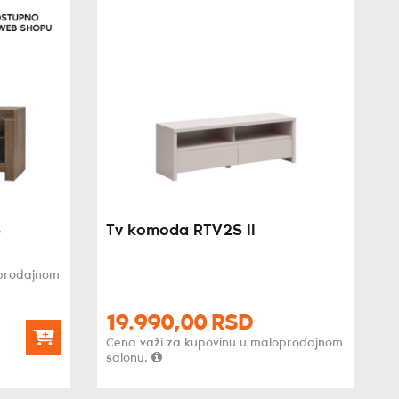
S
Tv komoda RTV2S II
oprodajnom
19.990,
00
RSD
Cena važi za kupovinu u maloprodajnom
salonu.