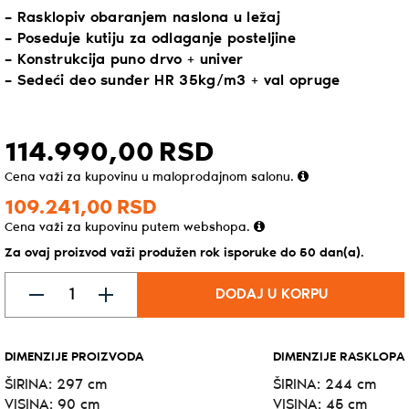
– Rasklopiv obaranjem naslona u ležaj
– Poseduje kutiju za odlaganje posteljine
– Konstrukcija puno drvo + univer
– Sedeći deo sunđer HR 35kg/m3 + val opruge
114.990,
00
RSD
Cena važi za kupovinu u maloprodajnom salonu.
109.241,
00
RSD
Cena važi za kupovinu putem webshopa.
Za ovaj proizvod važi produžen rok isporuke do 50 dan(a).
DODAJ U KORPU
DIMENZIJE PROIZVODA
DIMENZIJE RASKLOPA
ŠIRINA: 297 cm
ŠIRINA: 244 cm
VISINA: 90 cm
VISINA: 45 cm