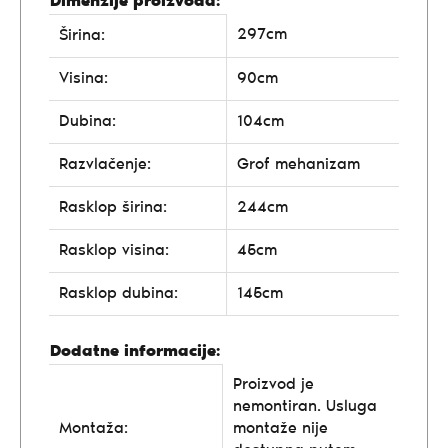
Dimenzije proizvoda:
297cm
Širina:
Visina:
90cm
Dubina:
104cm
Razvlačenje:
Grof mehanizam
Rasklop širina:
244cm
Rasklop visina:
45cm
Rasklop dubina:
145cm
Dodatne informacije:
Proizvod je
nemontiran. Usluga
Montaža:
montaže nije