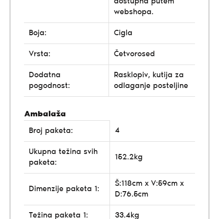
dostupna putem
webshopa.
Boja:
Cigla
Vrsta:
Četvorosed
Dodatna
Rasklopiv, kutija za
pogodnost:
odlaganje posteljine
Ambalaža
4
Broj paketa:
Ukupna težina svih
152.2kg
paketa:
Š:118cm x V:59cm x
Dimenzije paketa 1:
D:76.5cm
Težina paketa 1:
33.4kg