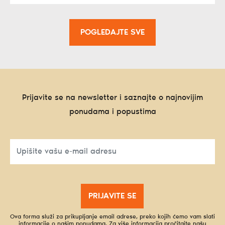
POGLEDAJTE SVE
Prijavite se na newsletter i saznajte o najnovijim
ponudama i popustima
PRIJAVITE SE
Ova forma služi za prikupljanje email adrese, preko kojih ćemo vam slati
informacije o našim ponudama. Za više informacija pročitajte našu