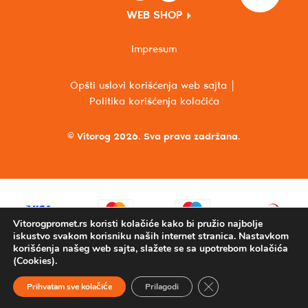
WEB SHOP
Impresum
Opšti uslovi korišćenja web sajta
Politika korišćenja kolačića
© Vitorog 2026. Sva prava zadržana.
Vitorogpromet.rs koristi kolačiće kako bi pružio najbolje
iskustvo svakom korisniku naših internet stranica. Nastavkom
korišćenja našeg web sajta, slažete se sa upotrebom kolačića
(Cookies).
Close GDPR Cookie Ba
Prihvatam sve kolačiće
Prilagodi