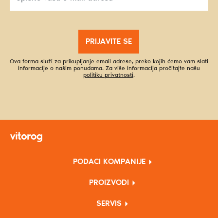
PRIJAVITE SE
Ova forma služi za prikupljanje email adrese, preko kojih ćemo vam slati
informacije o našim ponudama. Za više informacija pročitajte našu
politiku privatnosti
.
PODACI KOMPANIJE
PROIZVODI
SERVIS