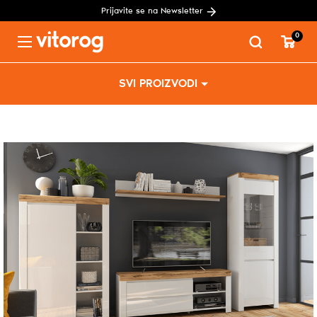
Prijavite se na Newsletter
0
Menu
Skip
SVI PROIZVODI
to
content