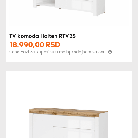
TV komoda Holten RTV2S
18.990,
00
RSD
Cena važi za kupovinu u maloprodajnom salonu.