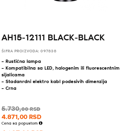
AH15-12111 BLACK-BLACK
ŠIFRA PROIZVODA:
097838
– Rustična lampa
– Kompatibilna sa LED, halogenim ili fluorescentnim
sijalicama
– Stadanrdni elektro kabl podesivih dimenzija
– Crna
5.730,
00
RSD
4.871,
00
RSD
Cena sa popustom