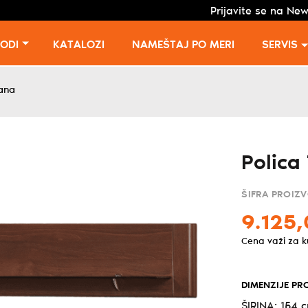
Prijavite se na New
VODI
KATALOZI
NAMEŠTAJ PO MERI
SERVIS
ana
Polica
ŠIFRA PROIZ
9.125,
Cena važi za 
DIMENZIJE PR
ŠIRINA: 154 