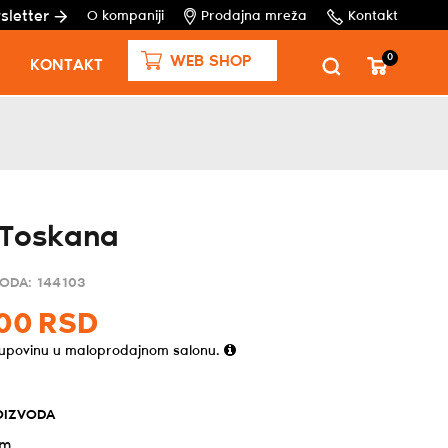
sletter
O kompaniji
Prodajna mreža
Kontakt
0
WEB SHOP
KONTAKT
 Toskana
VODA:
144103
00
RSD
kupovinu u maloprodajnom salonu.
OIZVODA
cm