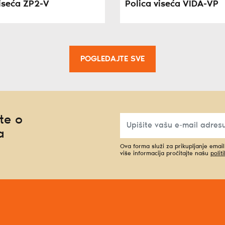
viseća ZP2-V
Polica viseća VIDA-VP
POGLEDAJTE SVE
te o
a
Ova forma služi za prikupljanje emai
više informacija pročitajte našu
polit