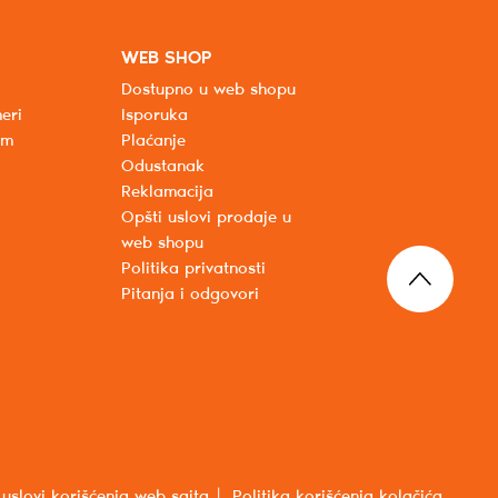
WEB SHOP
Dostupno u web shopu
eri
Isporuka
um
Plaćanje
Odustanak
Reklamacija
Opšti uslovi prodaje u
web shopu
Politika privatnosti
Pitanja i odgovori
 uslovi korišćenja web sajta
Politika korišćenja kolačića