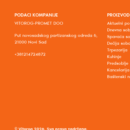
PODACI KOMPANIJE
PROIZVOD
VITOROG-PROMET DOO
Aktuelni po
Dnevna so
Put novosadskog partizanskog odreda 6,
Spavaća s
21000 Novi Sad
Dečija sob
Trpezarija
+381214724872
Kuhinje
Predsoblje
Kancelarija
Baštenski 
© Vitorog 2026. Sva prava zadržana.