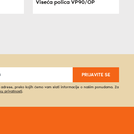
Viseća polica VP90/OP
PRIJAVITE SE
l adrese, preko kojih ćemo vam slati informacije o našim ponudama. Za
iku privatnosti
.