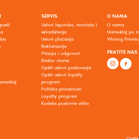
I
SERVIS
O NAMA
pusti
Uslovi isporuke, montaže i
O nama
ba
skladištenja
Nameštaj po m
oba
Uslovi plaćanja
Vitorog Premi
a
Reklamacije
PRATITE NAS
Pitanja i odgovori
Radno vreme
Opšti uslovi poslovanja
Opšti uslovi loyalty
nameštaj
program
Politika privatnosti
Loyalty program
Kodeks poslovne etike
Opšti