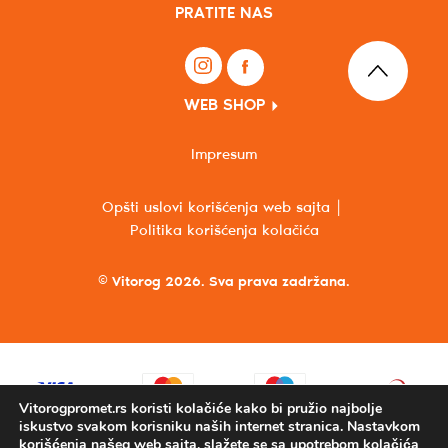
PRATITE NAS
WEB SHOP
Impresum
Opšti uslovi korišćenja web sajta
Politika korišćenja kolačića
© Vitorog 2026. Sva prava zadržana.
Vitorogpromet.rs koristi kolačiće kako bi pružio najbolje
iskustvo svakom korisniku naših internet stranica. Nastavkom
korišćenja našeg web sajta, slažete se sa upotrebom kolačića