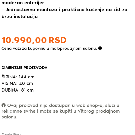
moderan enterijer
– Jednostavna montaža i praktično kačenje na zid za
brzu instalaciju
10.990,
00
RSD
Cena važi za kupovinu u maloprodajnom salonu.
DIMENZIJE PROIZVODA
ŠIRINA: 144 cm
VISINA: 40 cm
DUBINA: 31 cm
Ovaj proizvod nije dostupan u web shop-u, služi u
reklamne svrhe i može se kupiti u Vitorog prodajnom
salonu.