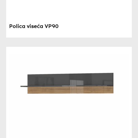
Polica viseća VP90