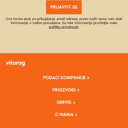
PRIJAVITE SE
Ova forma služi za prikupljanje email adrese, preko kojih ćemo vam slati
informacije o našim ponudama. Za više informacija pročitajte našu
politiku privatnosti
.
PODACI KOMPANIJE
PROIZVODI
SERVIS
O NAMA