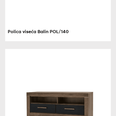
Polica viseća Balin POL/140