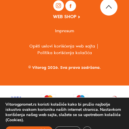
WEB SHOP
Impresum
Opšti uslovi korišćenja web sajta
Politika korišćenja kolačića
© Vitorog 2026. Sva prava zadržana.
Vitorogpromet.rs koristi kolačiće kako bi pružio najbolje
iskustvo svakom korisniku naših internet stranica. Nastavkom
korišćenja našeg web sajta, slažete se sa upotrebom kolačića
(Cookies).