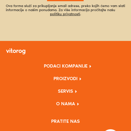
Ova forma služi za prikupljanje email adrese, preko kojih ćemo vam slati
informacije o našim ponudama. Za više informacija pročitajte našu
politiku privatnosti
.
PODACI KOMPANIJE
PROIZVODI
SERVIS
O NAMA
PRATITE NAS