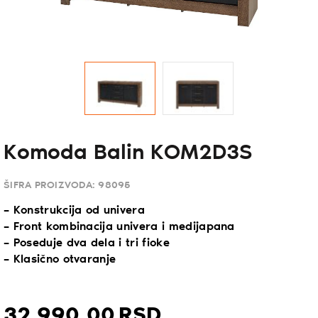
Komoda Balin KOM2D3S
ŠIFRA PROIZVODA:
98095
– Konstrukcija od univera
– Front kombinacija univera i medijapana
– Poseduje dva dela i tri fioke
– Klasično otvaranje
32.990,
00
RSD