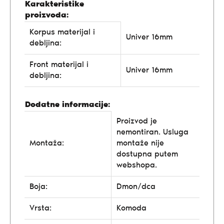
Karakteristike
proizvoda:
Korpus materijal i
Univer 16mm
debljina:
Front materijal i
Univer 16mm
debljina:
Dodatne informacije:
Proizvod je
nemontiran. Usluga
Montaža:
montaže nije
dostupna putem
webshopa.
Boja:
Dmon/dca
Vrsta:
Komoda