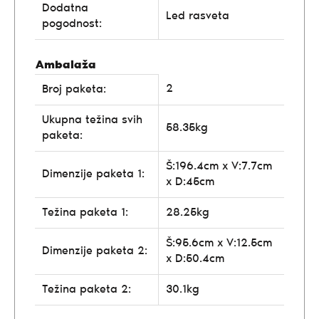
Dodatna
Led rasveta
pogodnost:
Ambalaža
2
Broj paketa:
Ukupna težina svih
58.35kg
paketa:
Š:196.4cm x V:7.7cm
Dimenzije paketa 1:
x D:45cm
Težina paketa 1:
28.25kg
Š:95.6cm x V:12.5cm
Dimenzije paketa 2:
x D:50.4cm
Težina paketa 2:
30.1kg