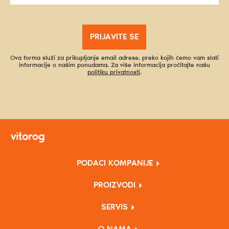
PRIJAVITE SE
Ova forma služi za prikupljanje email adrese, preko kojih ćemo vam slati
informacije o našim ponudama. Za više informacija pročitajte našu
politiku privatnosti
.
PODACI KOMPANIJE
PROIZVODI
SERVIS