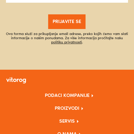
PRIJAVITE SE
Ova forma služi za prikupljanje email adrese, preko kojih ćemo vam slati
informacije o našim ponudama. Za više informacija pročitajte našu
politiku privatnosti
.
PODACI KOMPANIJE
PROIZVODI
SERVIS