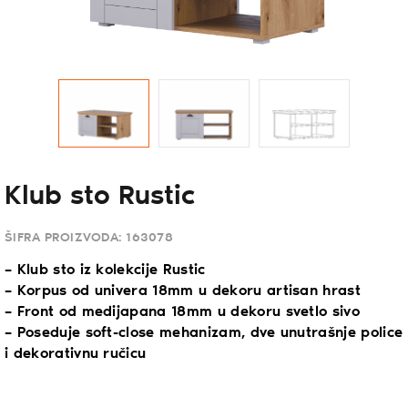
Klub sto Rustic
ŠIFRA PROIZVODA:
163078
– Klub sto iz kolekcije Rustic
– Korpus od univera 18mm u dekoru artisan hrast
– Front od medijapana 18mm u dekoru svetlo sivo
– Poseduje soft-close mehanizam, dve unutrašnje police
i dekorativnu ručicu