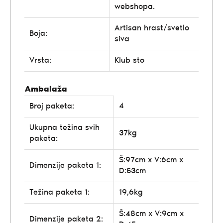
webshopa.
Artisan hrast/svetlo
Boja:
siva
Vrsta:
Klub sto
Ambalaža
4
Broj paketa:
Ukupna težina svih
37kg
paketa:
Š:97cm x V:6cm x
Dimenzije paketa 1:
D:53cm
Težina paketa 1:
19,6kg
Š:48cm x V:9cm x
Dimenzije paketa 2: