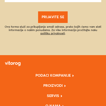
PRIJAVITE SE
Ova forma služi za prikupljanje email adrese, preko kojih ćemo vam slati
informacije o našim ponudama. Za više informacija pročitajte našu
politiku privatnosti
.
PODACI KOMPANIJE
PROIZVODI
SERVIS