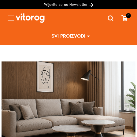
Prijavite se na Newsletter
0
Menu
Skip
SVI PROIZVODI
to
content