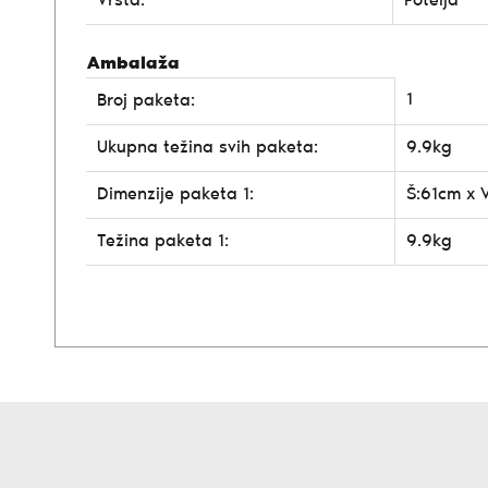
Vrsta:
Fotelja
Ambalaža
1
Broj paketa:
Ukupna težina svih paketa:
9.9kg
Dimenzije paketa 1:
Š:61cm x 
Težina paketa 1:
9.9kg