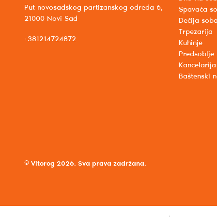
Put novosadskog partizanskog odreda 6,
Spavaća s
21000 Novi Sad
Dečija sob
Trpezarija
+381214724872
Kuhinje
Predsoblje
Kancelarija
Baštenski 
© Vitorog 2026. Sva prava zadržana.