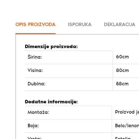
OPIS PROIZVODA
ISPORUKA
DEKLARACIJA
Dimenzije proizvoda:
60cm
Širina:
Visina:
80cm
Dubina:
58cm
Dodatne informacije:
Proizvod j
Montaža:
Boja:
Belo/lenon