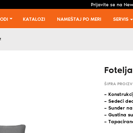
Prijavite se na New
VODI
KATALOZI
NAMEŠTAJ PO MERI
SERVIS
z
Fotelj
ŠIFRA PROIZ
– Konstrukc
– Sedeći de
– Sunđer na
– Gustina 
– Tapacirano