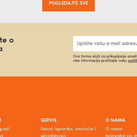
POGLEDAJTE SVE
te o
a
Ova forma služi za prikupljanje emai
više informacija pročitajte našu
polit
I
SERVIS
O NAMA
pusti
Uslovi isporuke, montaže i
O nama
ba
skladištenja
Nameštaj po m