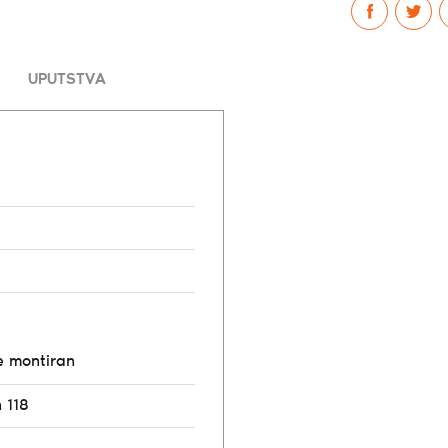
UPUTSTVA
e montiran
 118