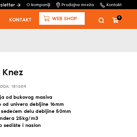
sletter
O kompaniji
Prodajna mreža
Kontakt
0
WEB SHOP
KONTAKT
a Knez
VODA:
151689
ija od bukovog masiva
o od univera debljine 16mm
 sedećem delu debljine 50mm
sunđera 25kg/m3
 sedište i naslon