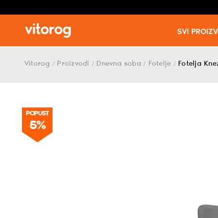
SVI PROIZ
Skip
to
Vitorog
Proizvodi
Dnevna soba
Fotelje
Fotelja Kne
/
/
/
/
content
POPUST
5%