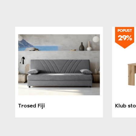
POPUST
29%
Trosed Fiji
Klub st