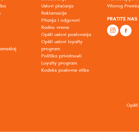
oba
Uslovi plaćanja
Vitorog Premi
a
Reklamacije
PRATITE NAS
Pitanja i odgovori
Radno vreme
Opšti uslovi poslovanja
Opšti uslovi loyalty
nameštaj
program
Politika privatnosti
Loyalty program
Kodeks poslovne etike
Opšti