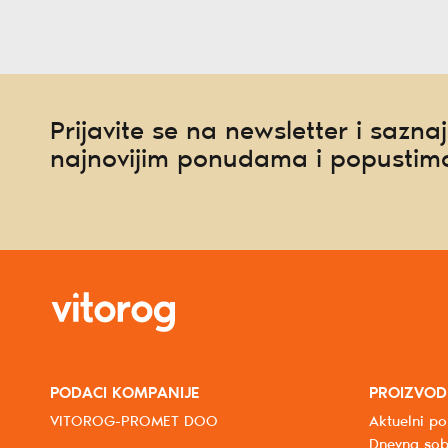
Prijavite se na newsletter i saznaj
najnovijim ponudama i popustim
PODACI KOMPANIJE
PROIZVOD
VITOROG-PROMET DOO
Aktuelni po
Dnevna so