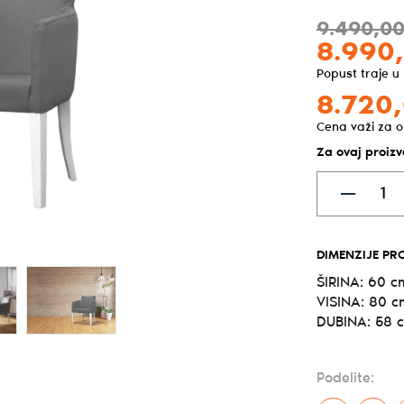
9.490,
0
8.990
Popust traje u
8.720,
Cena važi za o
Za ovaj proiz
DIMENZIJE PR
ŠIRINA: 60 c
VISINA: 80 c
DUBINA: 58 
Podelite: