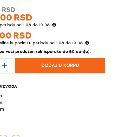
0
RSD
,
00
RSD
 periodu od 1.08 do 19.08.
00
RSD
nline kupovinu u periodu od 1.08 do 19.08.
vod važi produžen rok isporuke do 50 dan(a).
DODAJ U KORPU
OIZVODA
m
m
cm