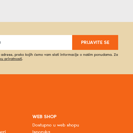
PRIJAVITE SE
l adrese, preko kojih ćemo vam slati informacije o našim ponudama. Za
iku privatnosti
.
WEB SHOP
Dostupno u web shopu
eri
Isporuka