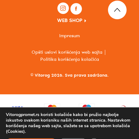
WEB SHOP
Impresum
Opšti uslovi korišćenja web sajta
Politika korišćenja kolačića
© Vitorog 2026. Sva prava zadržana.
Vitorogpromet.rs koristi kolačiće kako bi pružio najbolje
iskustvo svakom korisniku naših internet stranica. Nastavkom
korišćenja našeg web sajta, slažete se sa upotrebom kolačića
(Cookies).