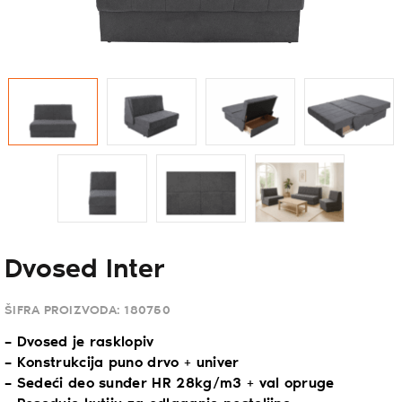
Dvosed Inter
ŠIFRA PROIZVODA:
180750
– Dvosed je rasklopiv
– Konstrukcija puno drvo + univer
– Sedeći deo sunđer HR 28kg/m3 + val opruge