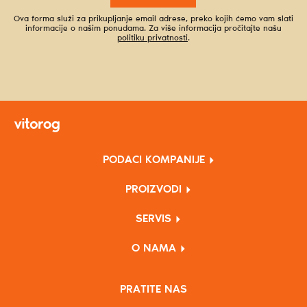
Ova forma služi za prikupljanje email adrese, preko kojih ćemo vam slati
informacije o našim ponudama. Za više informacija pročitajte našu
politiku privatnosti
.
PODACI KOMPANIJE
PROIZVODI
SERVIS
O NAMA
PRATITE NAS