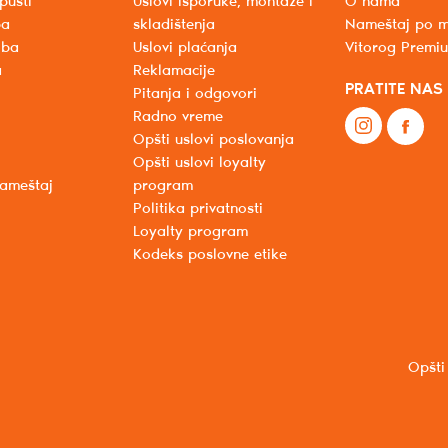
pusti
Uslovi isporuke, montaže i
O nama
ba
skladištenja
Nameštaj po m
oba
Uslovi plaćanja
Vitorog Premi
a
Reklamacije
PRATITE NAS
Pitanja i odgovori
Radno vreme
Opšti uslovi poslovanja
Opšti uslovi loyalty
nameštaj
program
Politika privatnosti
Loyalty program
Kodeks poslovne etike
Opšti