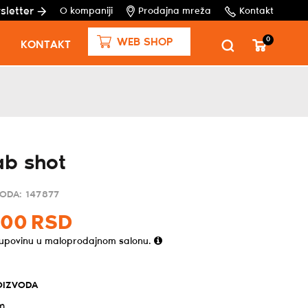
sletter
O kompaniji
Prodajna mreža
Kontakt
0
WEB SHOP
KONTAKT
ab shot
VODA:
147877
,
00
RSD
kupovinu u maloprodajnom salonu.
OIZVODA
m