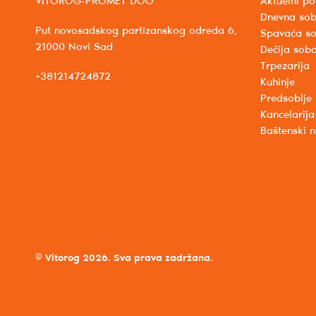
VITOROG-PROMET DOO
Aktuelni po
Dnevna so
Put novosadskog partizanskog odreda 6,
Spavaća s
21000 Novi Sad
Dečija sob
Trpezarija
+381214724872
Kuhinje
Predsoblje
Kancelarija
Baštenski 
© Vitorog 2026. Sva prava zadržana.