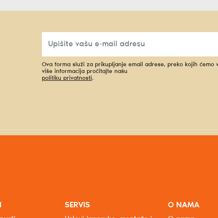
Ova forma služi za prikupljanje email adrese, preko kojih ćemo
više informacija pročitajte našu
politiku privatnosti
.
I
SERVIS
O NAMA