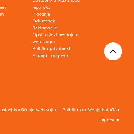
Dostupno u web shopu
eri
Isporuka
um
Plaćanje
Odustanak
Reklamacija
Opšti uslovi prodaje u
web shopu
Politika privatnosti
Pitanja i odgovori
 uslovi korišćenja web sajta
Politika korišćenja kolačića
Impresum