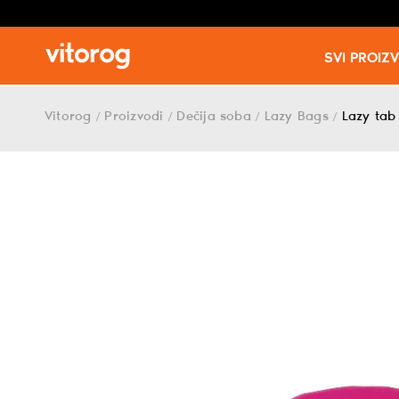
SVI PROIZ
Skip
to
Vitorog
Proizvodi
Dečija soba
Lazy Bags
Lazy tab
/
/
/
/
content