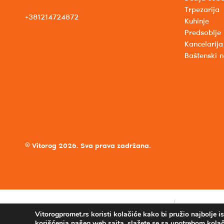
Trpezarija
+381214724872
Kuhinje
Predsoblje
Kancelarija
Baštenski 
© Vitorog 2026. Sva prava zadržana.
Vitorogpromet.rs koristi kolačiće kako bi pružio najbolje 
korišćenja našeg web sajta, slažete se sa upotrebom kolač