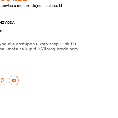
kupovinu u maloprodajnom salonu.
OIZVODA
cm
vod nije dostupan u web shop-u, služi u
he i može se kupiti u Vitorog prodajnom