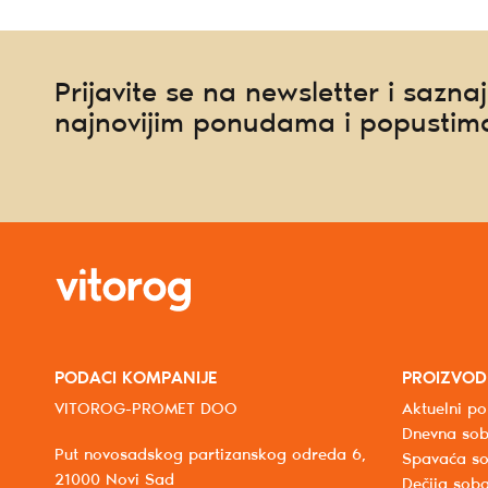
Prijavite se na newsletter i saznaj
najnovijim ponudama i popustim
PODACI KOMPANIJE
PROIZVOD
VITOROG-PROMET DOO
Aktuelni po
Dnevna so
Put novosadskog partizanskog odreda 6,
Spavaća s
21000 Novi Sad
Dečija sob