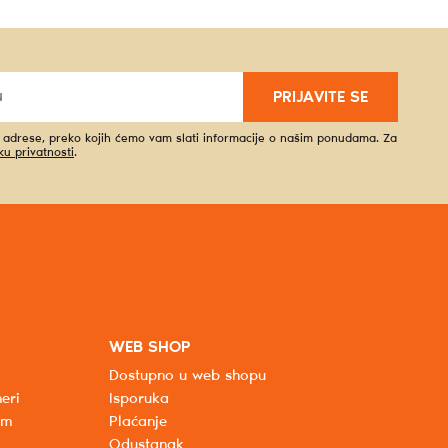
PRIJAVITE SE
l adrese, preko kojih ćemo vam slati informacije o našim ponudama. Za
iku privatnosti
.
WEB SHOP
Dostupno u web shopu
eri
Isporuka
um
Plaćanje
Odustanak