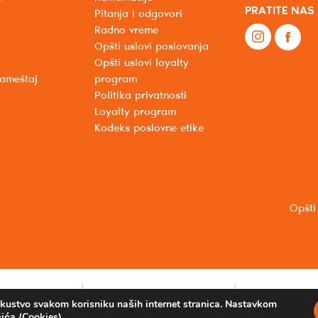
PRATITE NAS
Pitanja i odgovori
Radno vreme
Opšti uslovi poslovanja
Opšti uslovi loyalty
nameštaj
program
Politika privatnosti
Loyalty program
Kodeks poslovne etike
Opšti
iskustvo svakom korisniku naših internet stranica. Nastavkom
ića (Cookies).