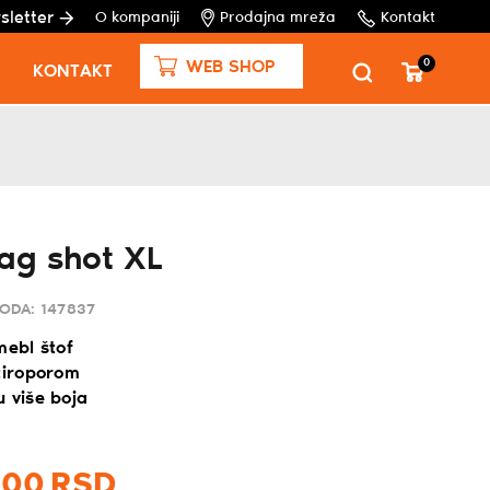
sletter
O kompaniji
Prodajna mreža
Kontakt
0
WEB SHOP
KONTAKT
ag shot XL
VODA:
147837
mebl štof
stiroporom
 više boja
,
00
RSD