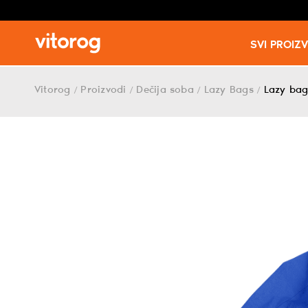
SVI PROIZ
Skip
to
Vitorog
Proizvodi
Dečija soba
Lazy Bags
Lazy bag
/
/
/
/
content