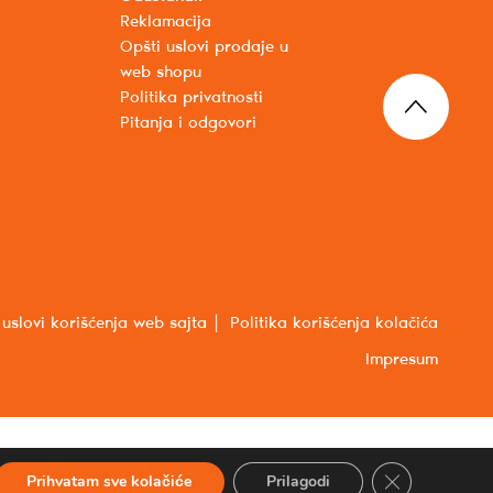
Reklamacija
Opšti uslovi prodaje u
web shopu
Politika privatnosti
Pitanja i odgovori
 uslovi korišćenja web sajta
Politika korišćenja kolačića
Impresum
Close GDPR Co
Prihvatam sve kolačiće
Prilagodi