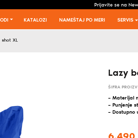
Prijavite se na New
VODI
KATALOZI
NAMEŠTAJ PO MERI
SERVIS
 shot XL
Lazy b
ŠIFRA PROIZ
– Materijal 
– Punjenje 
– Dostupno u
6.490