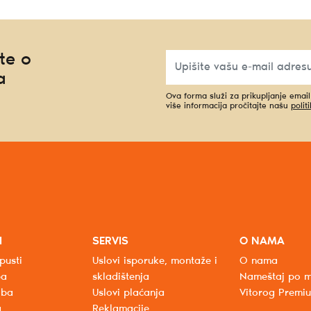
te o
a
Ova forma služi za prikupljanje emai
više informacija pročitajte našu
polit
I
SERVIS
O NAMA
pusti
Uslovi isporuke, montaže i
O nama
ba
skladištenja
Nameštaj po m
oba
Uslovi plaćanja
Vitorog Premi
a
Reklamacije