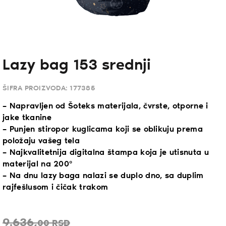
Lazy bag 153 srednji
ŠIFRA PROIZVODA:
177385
– Napravljen od Šoteks materijala, čvrste, otporne i
jake tkanine
– Punjen stiropor kuglicama koji se oblikuju prema
položaju vašeg tela
– Najkvalitetnija digitalna štampa koja je utisnuta u
materijal na 200°
– Na dnu lazy baga nalazi se duplo dno, sa duplim
rajfešlusom i čičak trakom
9.636,
00
RSD