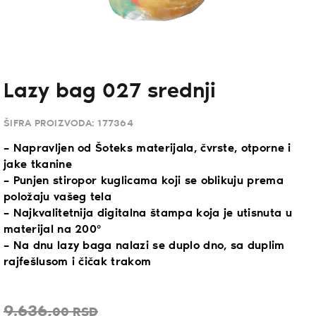
Lazy bag 027 srednji
ŠIFRA PROIZVODA:
177364
– Napravljen od Šoteks materijala, čvrste, otporne i
jake tkanine
– Punjen stiropor kuglicama koji se oblikuju prema
položaju vašeg tela
– Najkvalitetnija digitalna štampa koja je utisnuta u
materijal na 200°
– Na dnu lazy baga nalazi se duplo dno, sa duplim
rajfešlusom i čičak trakom
9.636,
00
RSD