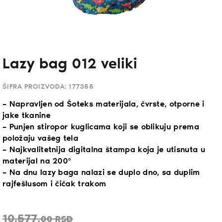
Lazy bag 012 veliki
ŠIFRA PROIZVODA:
177355
– Napravljen od Šoteks materijala, čvrste, otporne i
jake tkanine
– Punjen stiropor kuglicama koji se oblikuju prema
položaju vašeg tela
– Najkvalitetnija digitalna štampa koja je utisnuta u
materijal na 200°
– Na dnu lazy baga nalazi se duplo dno, sa duplim
rajfešlusom i čičak trakom
10.577,
00
RSD