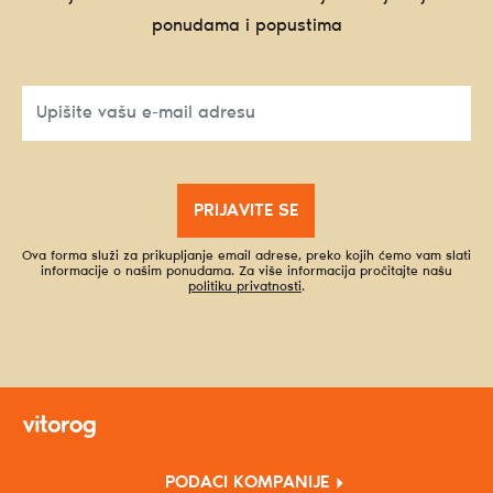
ponudama i popustima
PRIJAVITE SE
Ova forma služi za prikupljanje email adrese, preko kojih ćemo vam slati
informacije o našim ponudama. Za više informacija pročitajte našu
politiku privatnosti
.
PODACI KOMPANIJE