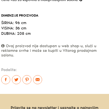
Cena važi za kupovinu u maloprodajnom salonu.
DIMENZIJE PROIZVODA
ŠIRINA: 96 cm
VISINA: 36 cm
DUBINA: 208 cm
Ovaj proizvod nije dostupan u web shop-u, služi u
reklamne svrhe i može se kupiti u Vitorog prodajnom
salonu.
Podelite:
Prijavite se na newsletter i saznajte o najnovijim