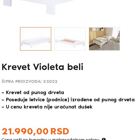
Krevet Violeta beli
ŠIFRA PROIZVODA:
32022
– Krevet od punog drveta
– Poseduje letvice (podnice) izrađene od punog drveta
– U cenu kreveta nije uračunat dušek
21.990,
00
RSD