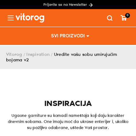
Prijavite se na Newsletter
0
Menu
Skip
SVI PROIZVODI
to
content
Vitorog
Inspiration
Uredite vašu sobu umirujućim
/
/
bojama v2
INSPIRACIJA
Ugaone garniture su komadi nameštaja koji daju karakter
dnevnim sobama. One imaju moć da ukrase enterijer i, ukoliko
su pažljivo odabrane, uštede Vaš prostor.