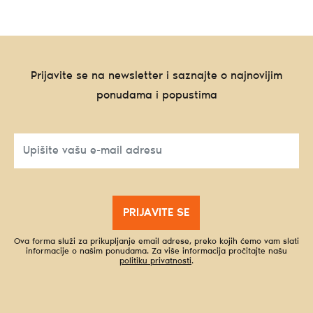
Prijavite se na newsletter i saznajte o najnovijim
ponudama i popustima
PRIJAVITE SE
Ova forma služi za prikupljanje email adrese, preko kojih ćemo vam slati
informacije o našim ponudama. Za više informacija pročitajte našu
politiku privatnosti
.