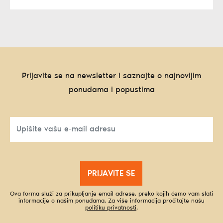
Prijavite se na newsletter i saznajte o najnovijim
ponudama i popustima
PRIJAVITE SE
Ova forma služi za prikupljanje email adrese, preko kojih ćemo vam slati
informacije o našim ponudama. Za više informacija pročitajte našu
politiku privatnosti
.