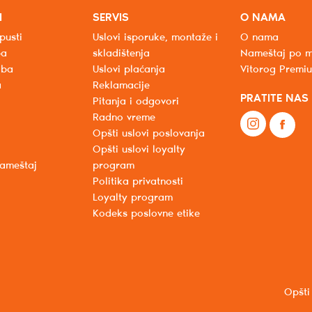
I
SERVIS
O NAMA
pusti
Uslovi isporuke, montaže i
O nama
ba
skladištenja
Nameštaj po m
oba
Uslovi plaćanja
Vitorog Premi
a
Reklamacije
PRATITE NAS
Pitanja i odgovori
Radno vreme
Opšti uslovi poslovanja
Opšti uslovi loyalty
nameštaj
program
Politika privatnosti
Loyalty program
Kodeks poslovne etike
Opšti