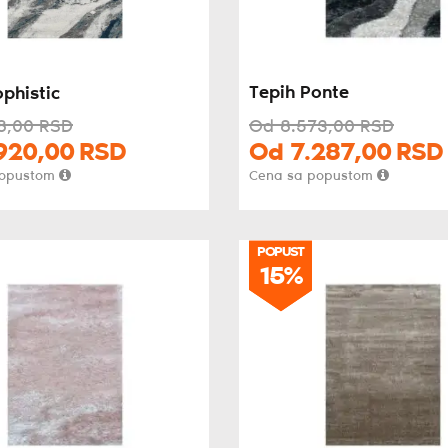
Tepih Ponte
phistic
8,
00
RSD
Od
8.573,
00
RSD
920,
00
RSD
Od
7.287,
00
RSD
popustom
Cena sa popustom
POPUST
POPUST
15%
15%