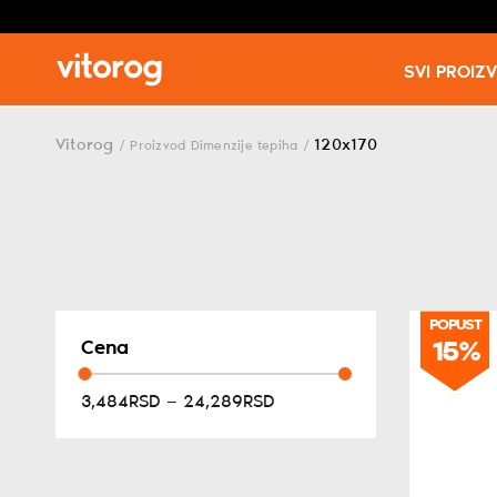
SVI PROIZ
Skip
to
Vitorog
120x170
/
Proizvod Dimenzije tepiha
/
content
POPUST
POPUST
15%
15%
Cena
3,484RSD — 24,289RSD