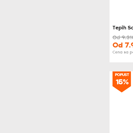
Tepih So
Od
9.31
Od
7.
Cena sa 
POPUST
POPUST
15%
15%