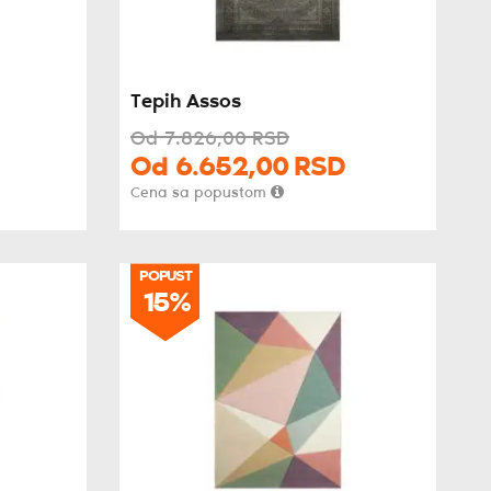
Tepih Assos
Od
7.826,
00
RSD
Od
6.652,
00
RSD
Cena sa popustom
POPUST
POPUST
15%
15%