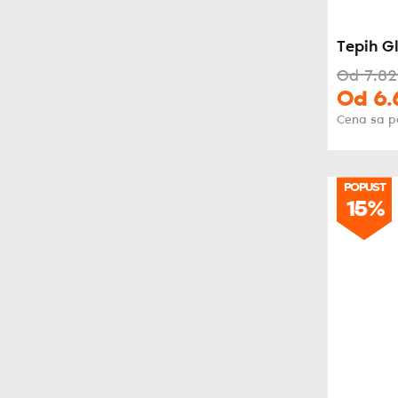
Tepih G
Od
7.82
Od
6.
Cena sa 
POPUST
POPUST
15%
15%