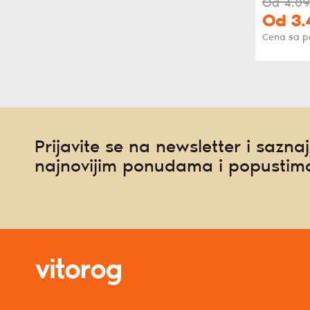
Od
4.09
Od
3.
Cena sa 
Prijavite se na newsletter i saznaj
najnovijim ponudama i popustim