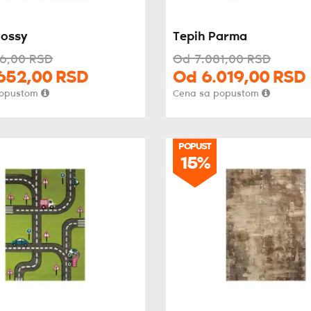
lossy
Tepih Parma
6,
00
RSD
Od
7.081,
00
RSD
652,
00
RSD
Od
6.019,
00
RSD
popustom
Cena sa popustom
POPUST
POPUST
15%
15%