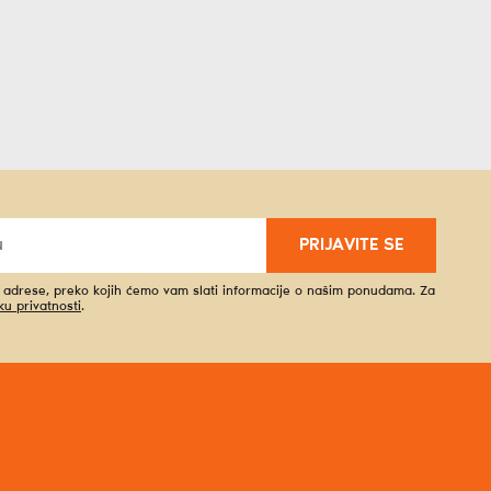
PRIJAVITE SE
l adrese, preko kojih ćemo vam slati informacije o našim ponudama. Za
iku privatnosti
.