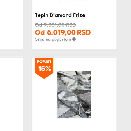
Tepih Diamond Frize
Od
7.081,
00
RSD
Od
6.019,
00
RSD
Cena sa popustom
POPUST
POPUST
15%
15%