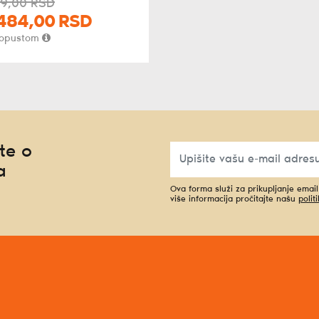
9,
00
RSD
484,
00
RSD
popustom
te o
a
Ova forma služi za prikupljanje emai
više informacija pročitajte našu
polit