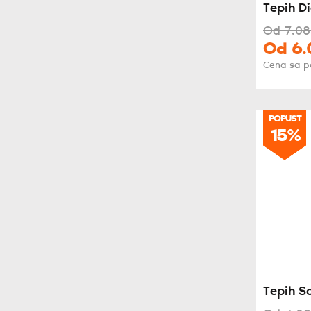
Tepih D
Od
7.08
Od
6.
Cena sa 
POPUST
POPUST
15%
15%
Tepih S