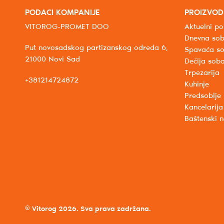
PODACI KOMPANIJE
PROIZVOD
VITOROG-PROMET DOO
Aktuelni po
Dnevna so
Put novosadskog partizanskog odreda 6,
Spavaća s
21000 Novi Sad
Dečija sob
Trpezarija
+381214724872
Kuhinje
Predsoblje
Kancelarija
Baštenski 
© Vitorog 2026. Sva prava zadržana.