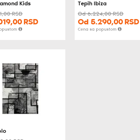
iamond Kids
Tepih Ibiza
1,
00
RSD
Od
6.224,
00
RSD
019,
00
RSD
Od
5.290,
00
RSD
popustom
Cena sa popustom
olo