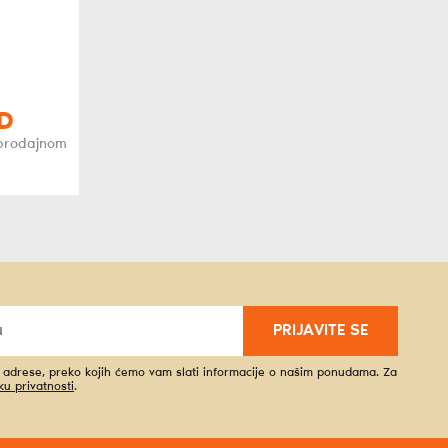
D
oprodajnom
PRIJAVITE SE
l adrese, preko kojih ćemo vam slati informacije o našim ponudama. Za
iku privatnosti
.