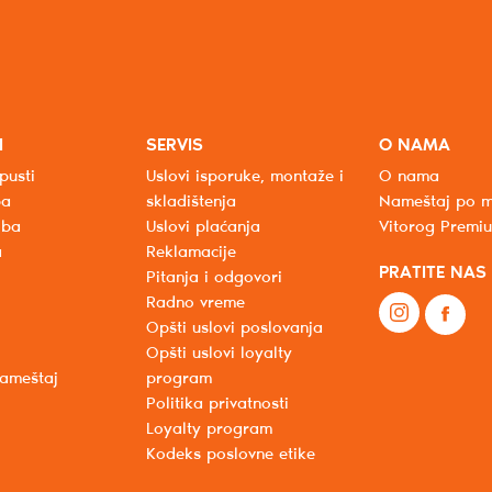
I
SERVIS
O NAMA
pusti
Uslovi isporuke, montaže i
O nama
ba
skladištenja
Nameštaj po m
oba
Uslovi plaćanja
Vitorog Premi
a
Reklamacije
PRATITE NAS
Pitanja i odgovori
Radno vreme
Opšti uslovi poslovanja
Opšti uslovi loyalty
nameštaj
program
Politika privatnosti
Loyalty program
Kodeks poslovne etike