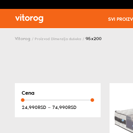
SVI PROIZ
Skip
to
Vitorog
95x200
/
Proizvod Dimenzija dušeka
/
content
Cena
24,990RSD — 74,990RSD