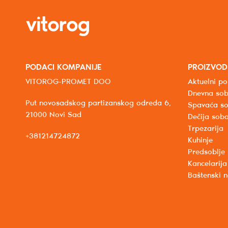
PODACI KOMPANIJE
PROIZVOD
VITOROG-PROMET DOO
Aktuelni po
Dnevna so
Put novosadskog partizanskog odreda 6,
Spavaća s
21000 Novi Sad
Dečija sob
Trpezarija
+381214724872
Kuhinje
Predsoblje
Kancelarija
Baštenski 