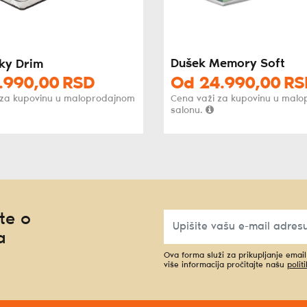
Dušek Memory Soft
ky Drim
.990,
00
RSD
Od
24.990,
00
RS
 za kupovinu u maloprodajnom
Cena važi za kupovinu u mal
salonu.
te o
a
Ova forma služi za prikupljanje emai
više informacija pročitajte našu
polit