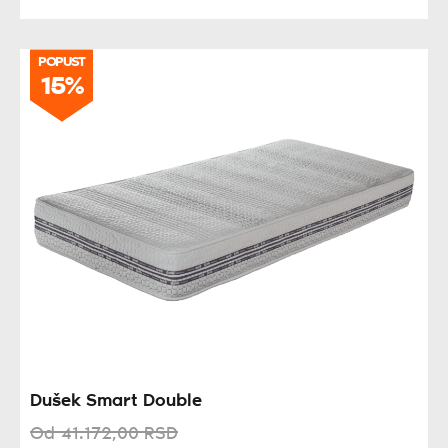
POPUST
POPUST
15%
15%
Dušek Smart Double
Od
41.172,
00
RSD