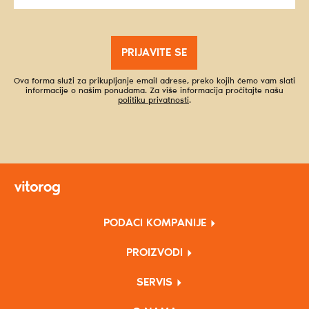
PRIJAVITE SE
Ova forma služi za prikupljanje email adrese, preko kojih ćemo vam slati
informacije o našim ponudama. Za više informacija pročitajte našu
politiku privatnosti
.
PODACI KOMPANIJE
PROIZVODI
SERVIS