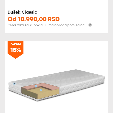
Dušek Classic
Od
18.990,
00
RSD
Cena važi za kupovinu u maloprodajnom salonu.
POPUST
POPUST
15%
15%