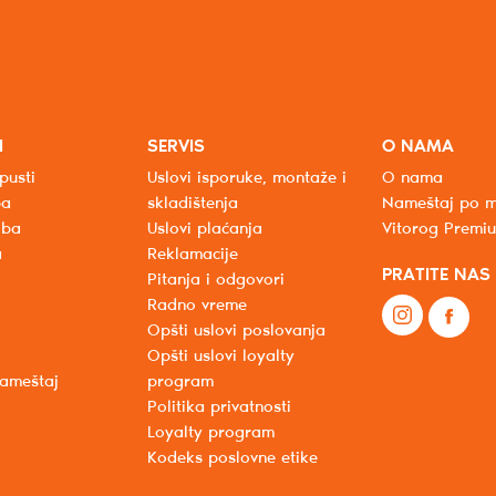
I
SERVIS
O NAMA
pusti
Uslovi isporuke, montaže i
O nama
ba
skladištenja
Nameštaj po m
oba
Uslovi plaćanja
Vitorog Premi
a
Reklamacije
PRATITE NAS
Pitanja i odgovori
Radno vreme
Opšti uslovi poslovanja
Opšti uslovi loyalty
nameštaj
program
Politika privatnosti
Loyalty program
Kodeks poslovne etike