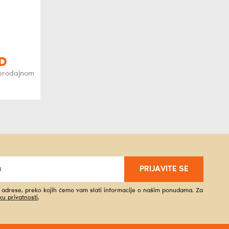
D
oprodajnom
PRIJAVITE SE
l adrese, preko kojih ćemo vam slati informacije o našim ponudama. Za
iku privatnosti
.