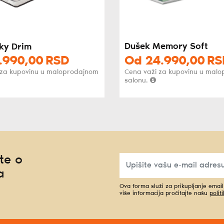
Dušek Memory Soft
ky Drim
.990,
00
RSD
Od
24.990,
00
RS
 za kupovinu u maloprodajnom
Cena važi za kupovinu u mal
salonu.
te o
a
Ova forma služi za prikupljanje emai
više informacija pročitajte našu
polit