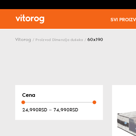
SVI PROIZ
Skip
to
Vitorog
60x190
/
Proizvod Dimenzija dušeka
/
content
Cena
24,990RSD — 74,990RSD