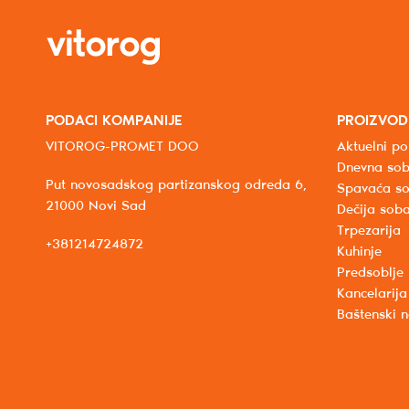
PODACI KOMPANIJE
PROIZVOD
VITOROG-PROMET DOO
Aktuelni po
Dnevna so
Put novosadskog partizanskog odreda 6,
Spavaća s
21000 Novi Sad
Dečija sob
Trpezarija
+381214724872
Kuhinje
Predsoblje
Kancelarija
Baštenski 