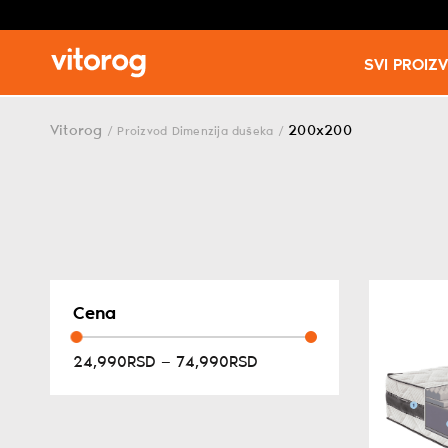
SVI PROIZ
Skip
to
Vitorog
200x200
/
Proizvod Dimenzija dušeka
/
content
Cena
24,990RSD — 74,990RSD