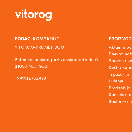
PODACI KOMPANIJE
PROIZVOD
VITOROG-PROMET DOO
Aktuelni po
Dnevna so
Put novosadskog partizanskog odreda 6,
Spavaća s
21000 Novi Sad
Dečija sob
Trpezarija
+381214724872
Kuhinje
Predsoblje
Kancelarija
Baštenski 