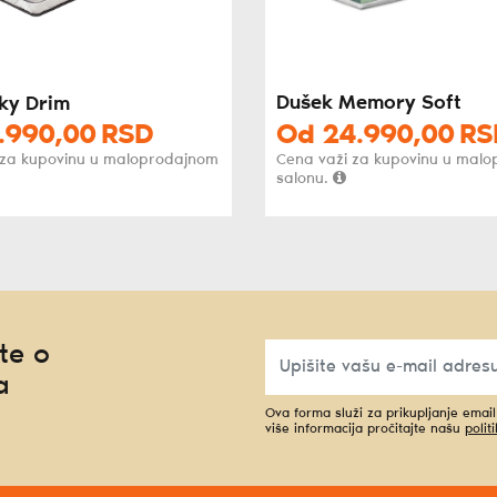
Dušek Memory Soft
ky Drim
.990,
00
RSD
Od
24.990,
00
RS
 za kupovinu u maloprodajnom
Cena važi za kupovinu u mal
salonu.
te o
a
Ova forma služi za prikupljanje emai
više informacija pročitajte našu
polit