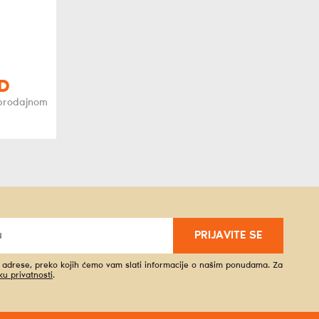
D
oprodajnom
PRIJAVITE SE
l adrese, preko kojih ćemo vam slati informacije o našim ponudama. Za
iku privatnosti
.