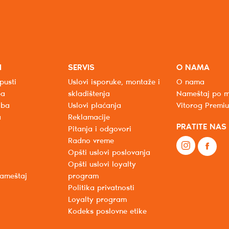
I
SERVIS
O NAMA
pusti
Uslovi isporuke, montaže i
O nama
ba
skladištenja
Nameštaj po m
oba
Uslovi plaćanja
Vitorog Premi
a
Reklamacije
PRATITE NAS
Pitanja i odgovori
Radno vreme
Opšti uslovi poslovanja
Opšti uslovi loyalty
nameštaj
program
Politika privatnosti
Loyalty program
Kodeks poslovne etike