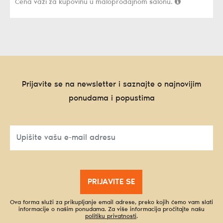
Cena važi za kupovinu u maloprodajnom salonu.
Prijavite se na newsletter i saznajte o najnovijim
ponudama i popustima
PRIJAVITE SE
Ova forma služi za prikupljanje email adrese, preko kojih ćemo vam slati
informacije o našim ponudama. Za više informacija pročitajte našu
politiku privatnosti
.