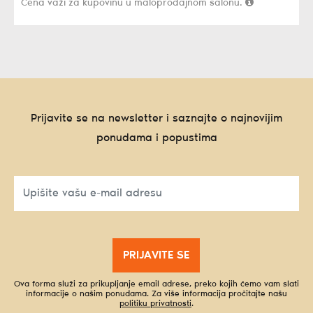
Cena važi za kupovinu u maloprodajnom salonu.
Prijavite se na newsletter i saznajte o najnovijim
ponudama i popustima
PRIJAVITE SE
Ova forma služi za prikupljanje email adrese, preko kojih ćemo vam slati
informacije o našim ponudama. Za više informacija pročitajte našu
politiku privatnosti
.