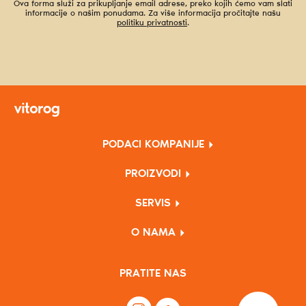
Ova forma služi za prikupljanje email adrese, preko kojih ćemo vam slati
informacije o našim ponudama. Za više informacija pročitajte našu
politiku privatnosti
.
PODACI KOMPANIJE
PROIZVODI
SERVIS
O NAMA
PRATITE NAS