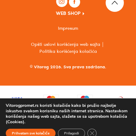
WEB SHOP
Impresum
Opšti uslovi korišćenja web sajta
Politika korišćenja kolačića
© Vitorog 2026. Sva prava zadržana.
Vitorogpromet.rs koristi kolačiće kako bi pružio najbolje
iskustvo svakom korisniku naših internet stranica. Nastavkom
korišćenja našeg web sajta, slažete se sa upotrebom kolačića
(Cookies).
Close GDPR Cookie Ba
Prihvatam sve kolačiće
Prilagodi