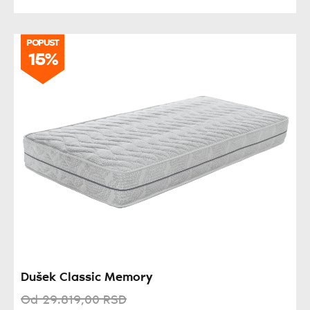
POPUST
POPUST
15%
15%
Dušek Classic Memory
Od
29.819,
00
RSD