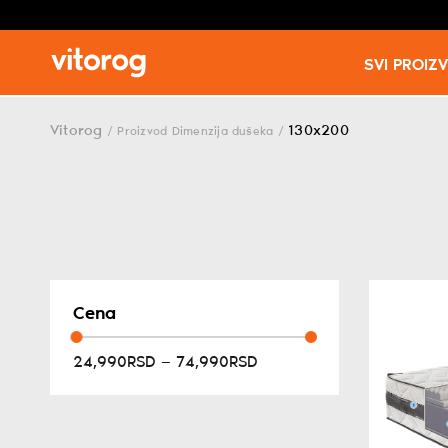
SVI PROIZ
Skip
to
Vitorog
130x200
/
Proizvod Dimenzija dušeka
/
content
Cena
24,990RSD — 74,990RSD