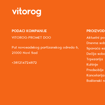
PODACI KOMPANIJE
PROIZVOD
VITOROG-PROMET DOO
Aktuelni po
Dnevna so
Put novosadskog partizanskog odreda 6,
Spavaća s
21000 Novi Sad
Dečija sob
Trpezarija
+381214724872
Kuhinje
Predsoblje
Kancelarija
Baštenski 