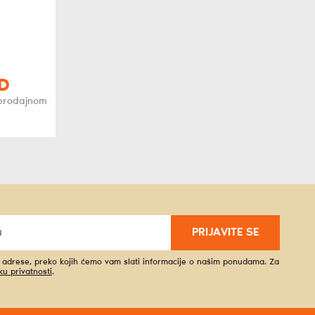
D
oprodajnom
PRIJAVITE SE
l adrese, preko kojih ćemo vam slati informacije o našim ponudama. Za
iku privatnosti
.