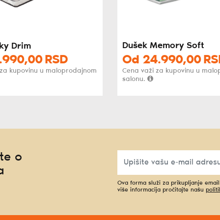
Dušek Memory Soft
ky Drim
.990,
00
RSD
Od
24.990,
00
RS
 za kupovinu u maloprodajnom
Cena važi za kupovinu u mal
salonu.
te o
a
Ova forma služi za prikupljanje emai
više informacija pročitajte našu
polit