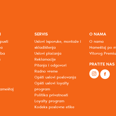
I
SERVIS
O NAMA
pusti
Uslovi isporuke, montaže i
O nama
ba
skladištenja
Nameštaj po m
oba
Uslovi plaćanja
Vitorog Premi
a
Reklamacije
PRATITE NAS
Pitanja i odgovori
Radno vreme
Opšti uslovi poslovanja
Opšti uslovi loyalty
nameštaj
program
Politika privatnosti
Loyalty program
Kodeks poslovne etike