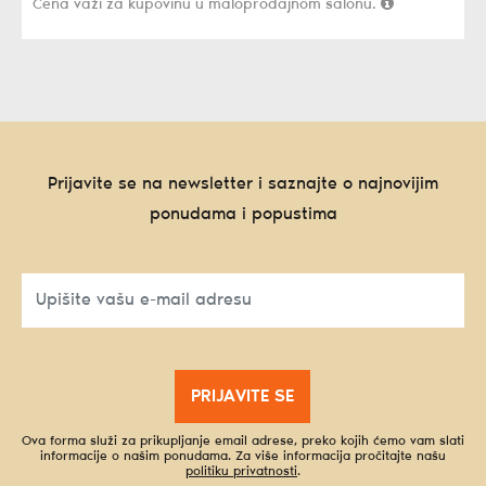
Cena važi za kupovinu u maloprodajnom salonu.
Prijavite se na newsletter i saznajte o najnovijim
ponudama i popustima
PRIJAVITE SE
Ova forma služi za prikupljanje email adrese, preko kojih ćemo vam slati
informacije o našim ponudama. Za više informacija pročitajte našu
politiku privatnosti
.