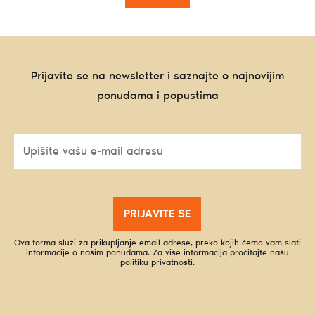
Prijavite se na newsletter i saznajte o najnovijim
ponudama i popustima
PRIJAVITE SE
Ova forma služi za prikupljanje email adrese, preko kojih ćemo vam slati
informacije o našim ponudama. Za više informacija pročitajte našu
politiku privatnosti
.