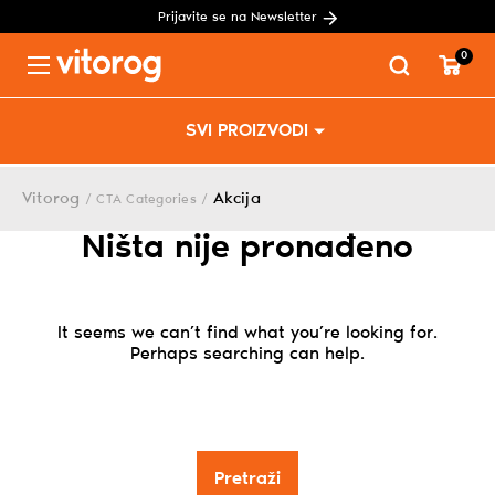
Prijavite se na Newsletter
0
Menu
Skip
SVI PROIZVODI
to
content
Vitorog
Akcija
/
CTA Categories
/
Ništa nije pronađeno
It seems we can’t find what you’re looking for.
Perhaps searching can help.
Search
for: