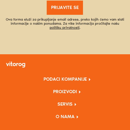
PRIJAVITE SE
Ova forma služi za prikupljanje email adrese, preko kojih ćemo vam slati
informacije o našim ponudama. Za više informacija pročitajte našu
politiku privatnosti
.
PODACI KOMPANIJE
PROIZVODI
SERVIS
O NAMA