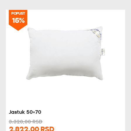
POPUST
15%
Jastuk 50×70
3.320,
00
RSD
2.822,
00
RSD