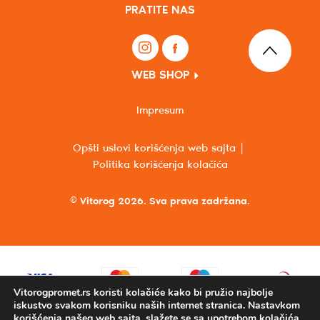
PRATITE NAS
WEB SHOP
Impresum
Opšti uslovi korišćenja web sajta
Politika korišćenja kolačića
© Vitorog 2026. Sva prava zadržana.
Vitorogpromet.rs koristi kolačiće kako bi pružio najbolje
iskustvo svakom korisniku naših internet stranica. Nastavkom
korišćenja našeg web sajta, slažete se sa upotrebom kolačića