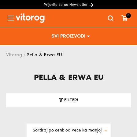
Prijavite se na Newsletter
0
Menu
Skip
SVI PROIZVODI
to
content
Vitorog
Pella & Erwa EU
/
PELLA & ERWA EU
FILTERI