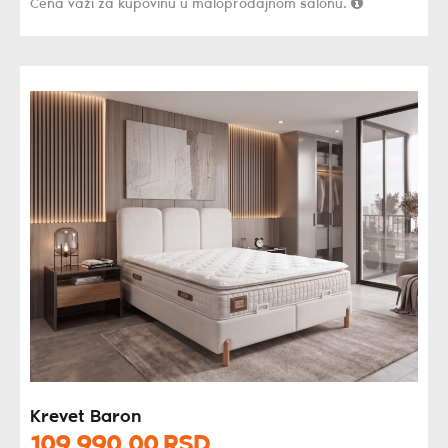
Cena važi za kupovinu u maloprodajnom salonu.
Krevet Baron
109.990,
00
RSD