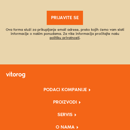
PRIJAVITE SE
Ova forma služi za prikupljanje email adrese, preko kojih ćemo vam slati
informacije o našim ponudama. Za više informacija pročitajte našu
politiku privatnosti
.
PODACI KOMPANIJE
PROIZVODI
SERVIS
O NAMA