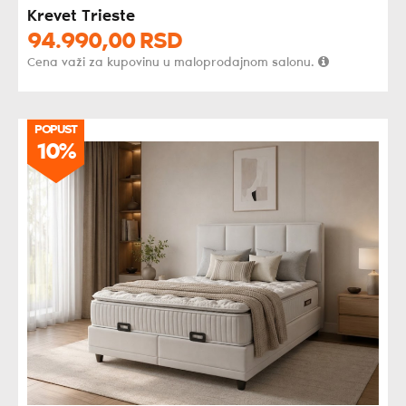
Krevet Trieste
94.990,
00
RSD
Cena važi za kupovinu u maloprodajnom salonu.
POPUST
10%