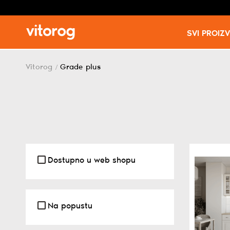
SVI PROIZ
Skip
to
Vitorog
Grade plus
/
content
Dostupno u web shopu
Na popustu