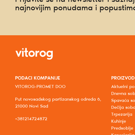
najnovijim ponudama i popustim
PODACI KOMPANIJE
PROIZVOD
VITOROG-PROMET DOO
Aktuelni po
Dnevna so
Put novosadskog partizanskog odreda 6,
Spavaća s
21000 Novi Sad
Dečija sob
Trpezarija
+381214724872
Kuhinje
Predsoblje