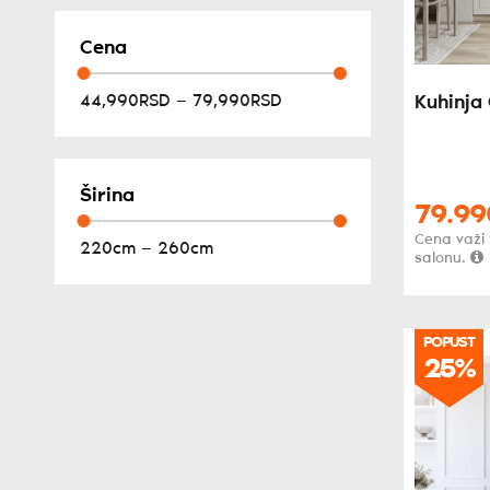
Cena
44,990RSD — 79,990RSD
Kuhinja
Širina
79.99
Cena važi
220cm — 260cm
salonu.
POPUST
25%