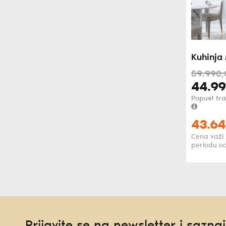
Kuhinja 
59.990,
44.99
Popust tra
43.64
Cena važi 
periodu od
Prijavite se na newsletter i saznaj