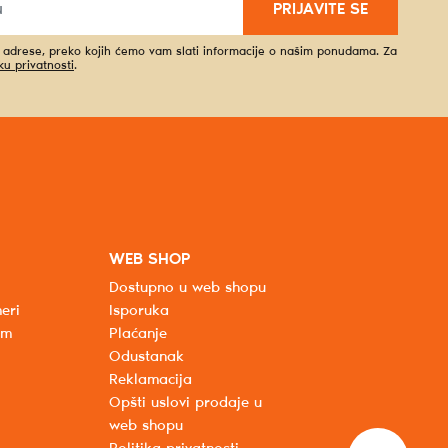
PRIJAVITE SE
l adrese, preko kojih ćemo vam slati informacije o našim ponudama. Za
iku privatnosti
.
WEB SHOP
Dostupno u web shopu
eri
Isporuka
um
Plaćanje
Odustanak
Reklamacija
Opšti uslovi prodaje u
web shopu