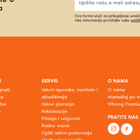
a
Ova forma služi za prikupljanje emai
više informacija pročitajte našu
polit
I
SERVIS
O NAMA
pusti
Uslovi isporuke, montaže i
O nama
ba
skladištenja
Nameštaj po m
oba
Uslovi plaćanja
Vitorog Premi
a
Reklamacije
PRATITE NAS
Pitanja i odgovori
Radno vreme
Opšti uslovi poslovanja