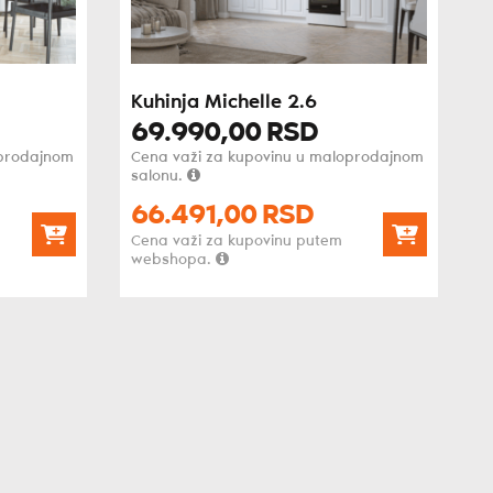
Kuhinja Michelle 2.6
69.990,
00
RSD
oprodajnom
Cena važi za kupovinu u maloprodajnom
salonu.
66.491,
00
RSD
Cena važi za kupovinu putem
webshopa.